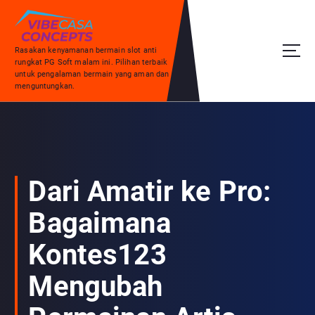
S
k
i
Rasakan kenyamanan bermain slot anti
p
rungkat PG Soft malam ini. Pilihan terbaik
t
untuk pengalaman bermain yang aman dan
o
menguntungkan.
c
o
n
t
e
n
Dari Amatir ke Pro:
t
Bagaimana
Kontes123
Mengubah