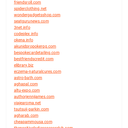
friendsroll.com
spiderclothing.net
wondergadgetsshop.com
seatgurunews.com
3net.info
codeplex.info
okena.info
akunidpropokerqq.com
bespokecardetailing.com
bestfriendscredit.com
elibrary.biz
eczema-naturalcures.com
astro-bath.com
aghapal.com
altu-expo.com
authorjennijames.com
viajearoma.net
tsutsuji-parkin.com
agharab.com
cheapammousa.com