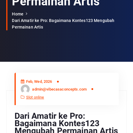
Permainan Artis
Home
Dari Amatir ke Pro: Bagaimana Kontes123 Mengubah
Permainan Artis
Feb, Wed, 2026
admin@vibecasaconcepts.com
Slot online
Dari Amatir ke Pro:
Bagaimana Kontes123
Mengubah Permainan Artis