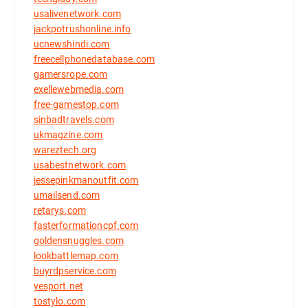
usalivenetwork.com
jackpotrushonline.info
ucnewshindi.com
freecellphonedatabase.com
gamersrope.com
exellewebmedia.com
free-gamestop.com
sinbadtravels.com
ukmagzine.com
wareztech.org
usabestnetwork.com
jessepinkmanoutfit.com
umailsend.com
retarys.com
fasterformationcpf.com
goldensnuggles.com
lookbattlemap.com
buyrdpservice.com
yesport.net
tostylo.com