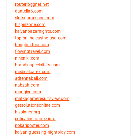
routerloggnet.net
dantella6.com
slotsgamesone.com
hispinzone.com
kalyanbazarnights.com
top-online-casino-usa.com
honghuidoor.com
flowingtravel.com
nineniki.com
brandiospecialists.com
medicalcare7.com
adtennaball.com
nabzah.com
mongive.com
matkagameresultsview.com
getsolutionsonline.com
hispinner.org
criticalinsurance.info
nokariposter.com
kalyan-guessing-nightplay.com