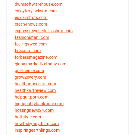
dwmsoftwarehouse.com
enjoytroyjackson.com
epicaimbots.com
etech4news.com
expresspsychedelicsshop.com
fashionistani.com
feelingswed.com
firecabal.com
forbessmagazine.com
globalmarketlivetoday.com
gpl-license.com
grow2every.com
healthhousecare.com
healthkartreview.com
helpquitporn.com
highqualitybanknote.com
hostingnews24.com
hottstyle.com
howtodiyanything.com
inspiringearthlings.com