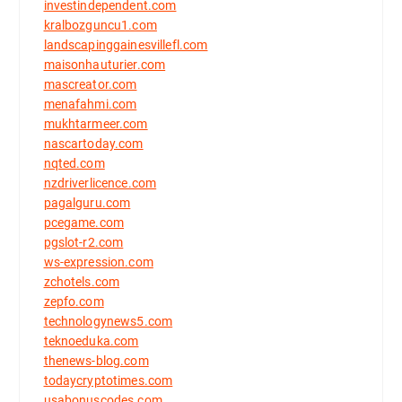
investindependent.com
kralbozguncu1.com
landscapinggainesvillefl.com
maisonhauturier.com
mascreator.com
menafahmi.com
mukhtarmeer.com
nascartoday.com
nqted.com
nzdriverlicence.com
pagalguru.com
pcegame.com
pgslot-r2.com
ws-expression.com
zchotels.com
zepfo.com
technologynews5.com
teknoeduka.com
thenews-blog.com
todaycryptotimes.com
usabonuscodes.com