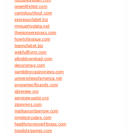
nbusinessplan.com
greenlife360.com
cantshoutitout.com
expressufabet.biz
mypuertoplata.net
thepioneerxpress.com
howtofixissue.com
teamufabet.biz
webfullform.com
allviddownload.com
decorsmag.com
gamblingcasinonews.com
universitiesofamerica.net
progameofbrands.com
qbreview.org
servicewueste.org
zippyrevs.com
matkanumbernow.com
myjobcirculars.com
healthmoreoverfitness.com
topslotxgames.com