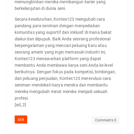
memungkinkan mereka membangun karier yang
berkelanjutan di dunia seni.
Secara keseluruhan, Kontes123 mengubah cara
pandang para seniman dengan menyediakan
komunitas yang suportif dan inklusif di mana bakat
diakui dan dipupuk. Baik Anda seorang profesional
berpengalaman yang mencari peluang baru atau
seorang amatir yang ingin memasuki industri ini,
Kontes123 menawarkan platform yang dapat
membantu Anda membawa karya seni Anda ke level
berikutnya. Dengan fokus pada kompetisi, bimbingan,
dan peluang penjualan, Kontes123 merevolusi cara
seniman mendekati karya mereka dan membantu
mereka mengubah minat mereka menjadi sebuah
profesi.
[ad_2]
slot
Comments 0