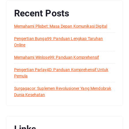
Recent Posts
Memahami Plisbet: Masa Depan Komunikasi Digital
Pengertian Bunga99: Panduan Lengkap Taruhan
Online
Memahami Winlose99: Panduan Komprehensif
Pengertian Parlay4D: Panduan Komprehensif Untuk
Pemula
Surgagacor: Suplemen Revolusioner Yang Mendobrak
Dunia Kesehatan