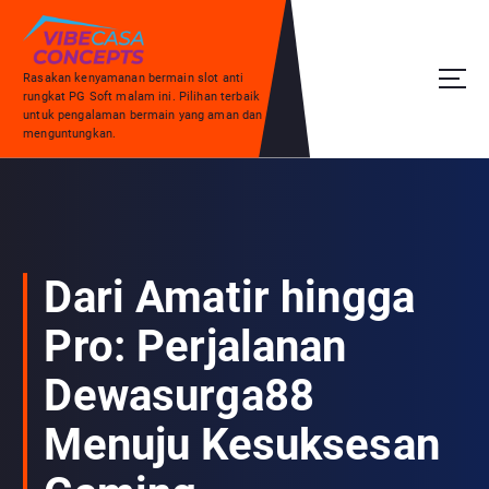
S
k
i
Rasakan kenyamanan bermain slot anti
p
rungkat PG Soft malam ini. Pilihan terbaik
t
untuk pengalaman bermain yang aman dan
o
menguntungkan.
c
o
n
t
e
n
Dari Amatir hingga
t
Pro: Perjalanan
Dewasurga88
Menuju Kesuksesan