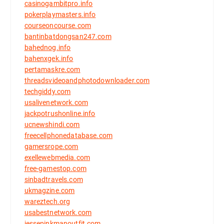
casinogambitpro.info
pokerplaymasters.info
courseoncourse.com
bantinbatdongsan247.com
bahednog.info
bahenxgek.info
pertamaskre.com
threadsvideoandphotodownloader.com
techgiddy.com
usalivenetwork.com
jackpotrushonline.info
ucnewshindi.com
freecellphonedatabase.com
gamersrope.com
exellewebmedia.com
free-gamestop.com
sinbadtravels.com
ukmagzine.com
wareztech.org
usabestnetwork.com
jessepinkmanoutfit.com