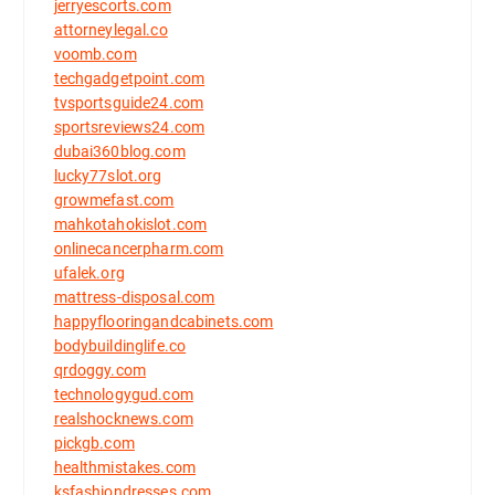
jerryescorts.com
attorneylegal.co
voomb.com
techgadgetpoint.com
tvsportsguide24.com
sportsreviews24.com
dubai360blog.com
lucky77slot.org
growmefast.com
mahkotahokislot.com
onlinecancerpharm.com
ufalek.org
mattress-disposal.com
happyflooringandcabinets.com
bodybuildinglife.co
qrdoggy.com
technologygud.com
realshocknews.com
pickgb.com
healthmistakes.com
ksfashiondresses.com