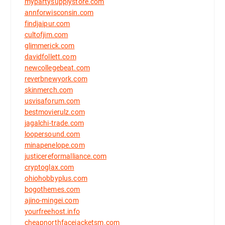
mypartysupplystore.com
annforwisconsin.com
findjaipur.com
cultofjim.com
glimmerick.com
davidfollett.com
newcollegebeat.com
reverbnewyork.com
skinmerch.com
usvisaforum.com
bestmovierulz.com
jagalchi-trade.com
loopersound.com
minapenelope.com
justicereformalliance.com
cryptoglax.com
ohiohobbyplus.com
bogothemes.com
ajino-mingei.com
yourfreehost.info
cheapnorthfacejacketsm.com