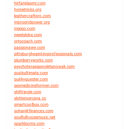
hirfanjilasmi.com
hometricks.org
leathercraftpro.com
microgridpower.org
mixiqo.com
needglobe.com
ortocoach.com
passionawe.com
pittsburghpaintingprofessionals.com
plumberryworks.com
psychoterapiawioletanowak.com
quickultimate.com
quirkyquester.com
sexmedicineformen.com
shiftripple.com
slotterpercaya.co
smartcoolbox.com
sohanjitfinances.com
soulfulhousemusic.net
sparklooms.com