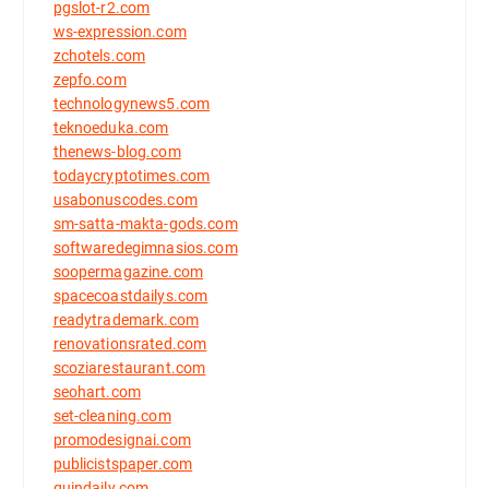
pgslot-r2.com
ws-expression.com
zchotels.com
zepfo.com
technologynews5.com
teknoeduka.com
thenews-blog.com
todaycryptotimes.com
usabonuscodes.com
sm-satta-makta-gods.com
softwaredegimnasios.com
soopermagazine.com
spacecoastdailys.com
readytrademark.com
renovationsrated.com
scoziarestaurant.com
seohart.com
set-cleaning.com
promodesignai.com
publicistspaper.com
quindaily.com