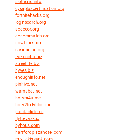
slotherio.info
cysapluscertification.org
fortnitehacks.org
loginsearch.org
aodecor.org
donorsmatch.org
nowtimes.org
casinoeing.org
livemocha.biz
streetlife.biz
hyves.biz
enoughinfo.net
pinhive.net
warnabet.net
bollym4u.me
bolly2tollyblog.me
pandaclub.me
flyttevask.io
byhous.com
hartfordplazahotel.com
m-918kissapk.com