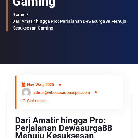
Gaming
Home
Dari Amatir hingga Pro: Perjalanan Dewasurga88 Menuju
Kesuksesan Gaming
Nov, Wed, 2025
admin@vibecasaconcepts.com
Slot online
Dari Amatir hingga Pro:
Perjalanan Dewasurga88
Menuju Kesuksesan