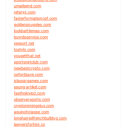
umailsend.com
retarys.com
fasterformationcpf.com
goldensnuggles.com
lookbattlemap.com
buyrdpservice.com
yesport.net
tostylo.com
yougetthat.net
sportsnetclub.com
newbestcrypto.com
oxfordsave.com
iclassicgames.com
saung-artikel.com
fasthokivip2.com
observersports.com
cryptominingplus.com
aquinoticiaspe.com
longhairedfrenchbulldog.com
lawyersforhire.co