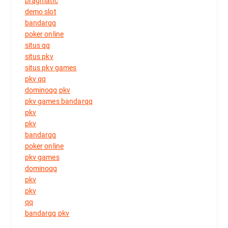
pragmatic
demo slot
bandarqq
poker online
situs qq
situs pkv
situs pkv games
pkv qq
dominoqq pkv
pkv games bandarqq
pkv
pkv
bandarqq
poker online
pkv games
dominoqq
pkv
pkv
qq
bandarqq pkv