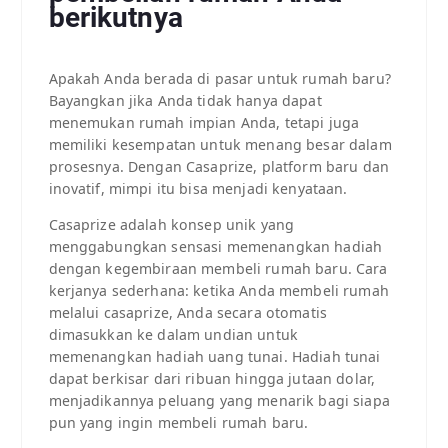
berikutnya
Apakah Anda berada di pasar untuk rumah baru?
Bayangkan jika Anda tidak hanya dapat
menemukan rumah impian Anda, tetapi juga
memiliki kesempatan untuk menang besar dalam
prosesnya. Dengan Casaprize, platform baru dan
inovatif, mimpi itu bisa menjadi kenyataan.
Casaprize adalah konsep unik yang
menggabungkan sensasi memenangkan hadiah
dengan kegembiraan membeli rumah baru. Cara
kerjanya sederhana: ketika Anda membeli rumah
melalui casaprize, Anda secara otomatis
dimasukkan ke dalam undian untuk
memenangkan hadiah uang tunai. Hadiah tunai
dapat berkisar dari ribuan hingga jutaan dolar,
menjadikannya peluang yang menarik bagi siapa
pun yang ingin membeli rumah baru.