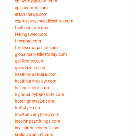
enjoytroyjackson.com
epicaimbots.com
etech4news.com
expresspsychedelicsshop.com
fashionistani.com
feelingswed.com
firecabal.com
forbessmagazine.com
globalmarketlivetoday.com
gpl-license.com
grow2every.com
healthhousecare.com
healthkartreview.com
helpquitporn.com
highqualitybanknote.com
hostingnews24.com
hottstyle.com
howtodiyanything.com
inspiringearthlings.com
investindependent.com
kralbozguncu1.com