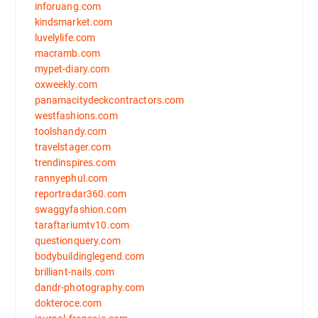
inforuang.com
kindsmarket.com
luvelylife.com
macramb.com
mypet-diary.com
oxweekly.com
panamacitydeckcontractors.com
westfashions.com
toolshandy.com
travelstager.com
trendinspires.com
rannyephul.com
reportradar360.com
swaggyfashion.com
taraftariumtv10.com
questionquery.com
bodybuildinglegend.com
brilliant-nails.com
dandr-photography.com
dokteroce.com