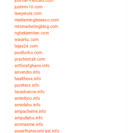
journal-francais.com
justintv10.com
lawyerule.com
mediamingleseaco.com
mtsmarketingblog.com
nghekiemtien.com
wasirku.com
tejas24.com
poolturbo.com
prachestait.com
artforafghans.info
airvendio.info
healthexe.info
puretecx.info
tecadvance.info
aminityio.info
amiolahu.info
ampacheme.info
ampullahu.info
aromaxme.info
asserthatecontrast.info