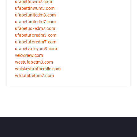
ufabettinwm7.com
ufabettinwum3.com
ufabetunitedm3.com
ufabetunitedm7.com
ufabetuskedm7.com
ufabetutoredm3.com
ufabetutoredm7.com
ufabetvalleyum3.com
veloxview.com
westufabetm3.com
whiskeybrothersllc.com
wildufabetum7.com