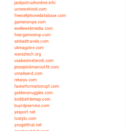
jackpotrushonline.info
ucnewshindi.com
freecellphonedatabase.com
gamersrope.com
exellewebmedia.com
free-gamestop.com
sinbadtravels.com
ukmagzine.com
wareztech.org
usabestnetwork.com
jessepinkmanoutfit.com
umailsend.com
retarys.com
fasterformationcpf.com
goldensnuggles.com
lookbattlemap.com
buyrdpservice.com
yesport.net
tostylo.com
yougetthat.net