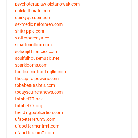
psychoterapiawioletanowak.com
quickultimate.com
quirkyquester.com
sexmedicineformen.com
shiftripple.com
slotterpercaya.co
smartcoolbox.com
sohanjitfinances.com
soulfulhousemusic.net
sparklooms.com
tacticalcontractingllc.com
thecapitalpowers.com
tobabet88slot3.com
todayscurrentnews.com
totobet77.asia
totobet77.org
trendingpublication.com
ufabettererum3.com
ufabettermentm4.com
ufabettersum7.com