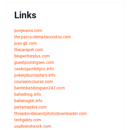
Links
punjwanis.com
the-parcs-clematiscondos.com
jusu-gb.com
thecarepet.com
blogwriterplus.com
guestpostingseo.com
casinogambitpro.info
pokerplaymasters.info
courseoncourse.com
bantinbatdongsan247.com
bahednog.info
bahenxgek.info
pertamaskre.com
threadsvideoandphotodownloader.com
techgiddy.com
usalivenetwork.com