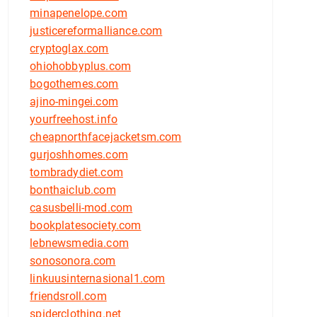
minapenelope.com
justicereformalliance.com
cryptoglax.com
ohiohobbyplus.com
bogothemes.com
ajino-mingei.com
yourfreehost.info
cheapnorthfacejacketsm.com
gurjoshhomes.com
tombradydiet.com
bonthaiclub.com
casusbelli-mod.com
bookplatesociety.com
lebnewsmedia.com
sonosonora.com
linkuusinternasional1.com
friendsroll.com
spiderclothing.net