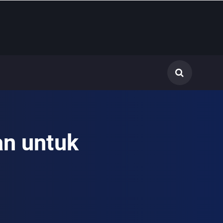
an untuk