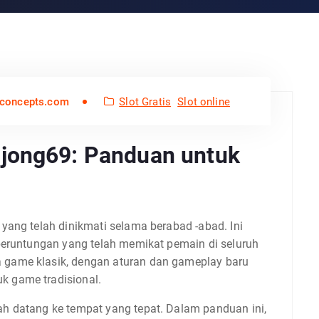
concepts.com
Slot Gratis
Slot online
jong69: Panduan untuk
yang telah dinikmati selama berabad -abad. Ini
eberuntungan yang telah memikat pemain di seluruh
 game klasik, dengan aturan dan gameplay baru
k game tradisional.
h datang ke tempat yang tepat. Dalam panduan ini,