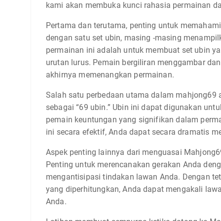
kami akan membuka kunci rahasia permainan d
Pertama dan terutama, penting untuk memahami 
dengan satu set ubin, masing -masing menampilk
permainan ini adalah untuk membuat set ubin yang
urutan lurus. Pemain bergiliran menggambar da
akhirnya memenangkan permainan.
Salah satu perbedaan utama dalam mahjong69 ad
sebagai “69 ubin.” Ubin ini dapat digunakan u
pemain keuntungan yang signifikan dalam perm
ini secara efektif, Anda dapat secara dramatis
Aspek penting lainnya dari menguasai Mahjong6
Penting untuk merencanakan gerakan Anda denga
mengantisipasi tindakan lawan Anda. Dengan te
yang diperhitungkan, Anda dapat mengakali law
Anda.