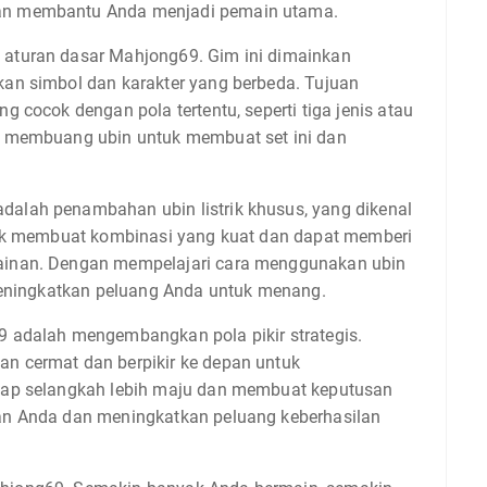
an membantu Anda menjadi pemain utama.
aturan dasar Mahjong69. Gim ini dimainkan
an simbol dan karakter yang berbeda. Tujuan
 cocok dengan pola tertentu, seperti tiga jenis atau
n membuang ubin untuk membuat set ini dan
alah penambahan ubin listrik khusus, yang dikenal
ntuk membuat kombinasi yang kuat dan dapat memberi
ainan. Dengan mempelajari cara menggunakan ubin
 meningkatkan peluang Anda untuk menang.
9 adalah mengembangkan pola pikir strategis.
n cermat dan berpikir ke depan untuk
tap selangkah lebih maju dan membuat keputusan
an Anda dan meningkatkan peluang keberhasilan