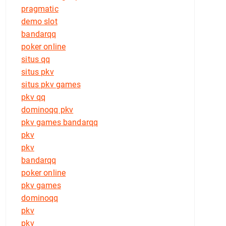
pragmatic
demo slot
bandarqq
poker online
situs qq
situs pkv
situs pkv games
pkv qq
dominoqq pkv
pkv games bandarqq
pkv
pkv
bandarqq
poker online
pkv games
dominoqq
pkv
pkv