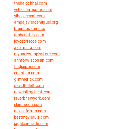
thebalochhal.com
vehicularmaster.com
vibesaccent.com
ampajavierdemiguel.org
brainboosters.co
amberlately.com
joycebriscoe.com
aicarmina.com
mypartysupplystore.com
annforwisconsin.com
findjaipur.com
cultofjim.com
glimmerick.com
davidfollett.com
newcollegebeat.com
reverbnewyork.com
skinmerch.com
usvisaforum.com
bestmovierulz.com
jagalchi-trade.com