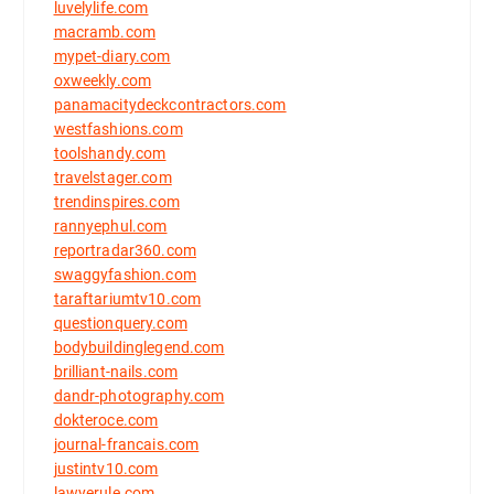
luvelylife.com
macramb.com
mypet-diary.com
oxweekly.com
panamacitydeckcontractors.com
westfashions.com
toolshandy.com
travelstager.com
trendinspires.com
rannyephul.com
reportradar360.com
swaggyfashion.com
taraftariumtv10.com
questionquery.com
bodybuildinglegend.com
brilliant-nails.com
dandr-photography.com
dokteroce.com
journal-francais.com
justintv10.com
lawyerule.com