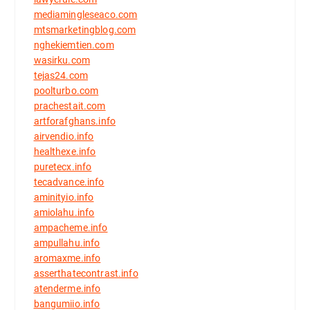
mediamingleseaco.com
mtsmarketingblog.com
nghekiemtien.com
wasirku.com
tejas24.com
poolturbo.com
prachestait.com
artforafghans.info
airvendio.info
healthexe.info
puretecx.info
tecadvance.info
aminityio.info
amiolahu.info
ampacheme.info
ampullahu.info
aromaxme.info
asserthatecontrast.info
atenderme.info
bangumiio.info