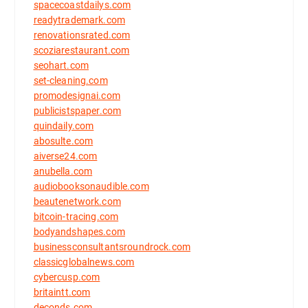
spacecoastdailys.com
readytrademark.com
renovationsrated.com
scoziarestaurant.com
seohart.com
set-cleaning.com
promodesignai.com
publicistspaper.com
quindaily.com
abosulte.com
aiverse24.com
anubella.com
audiobooksonaudible.com
beautenetwork.com
bitcoin-tracing.com
bodyandshapes.com
businessconsultantsroundrock.com
classicglobalnews.com
cybercusp.com
britaintt.com
deconds.com