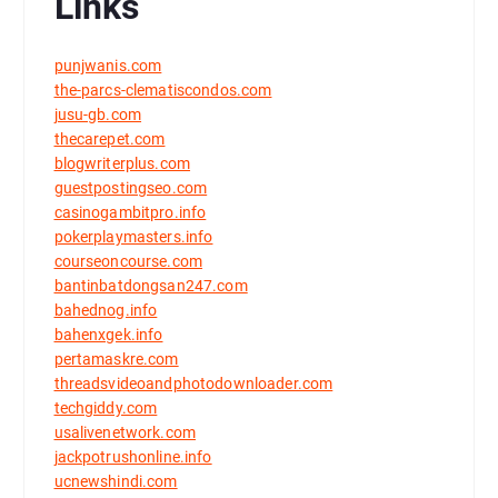
Links
punjwanis.com
the-parcs-clematiscondos.com
jusu-gb.com
thecarepet.com
blogwriterplus.com
guestpostingseo.com
casinogambitpro.info
pokerplaymasters.info
courseoncourse.com
bantinbatdongsan247.com
bahednog.info
bahenxgek.info
pertamaskre.com
threadsvideoandphotodownloader.com
techgiddy.com
usalivenetwork.com
jackpotrushonline.info
ucnewshindi.com