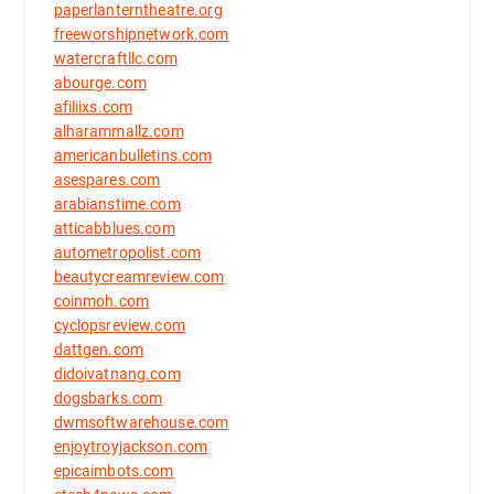
paperlanterntheatre.org
freeworshipnetwork.com
watercraftllc.com
abourge.com
afiliixs.com
alharammallz.com
americanbulletins.com
asespares.com
arabianstime.com
atticabblues.com
autometropolist.com
beautycreamreview.com
coinmoh.com
cyclopsreview.com
dattgen.com
didoivatnang.com
dogsbarks.com
dwmsoftwarehouse.com
enjoytroyjackson.com
epicaimbots.com