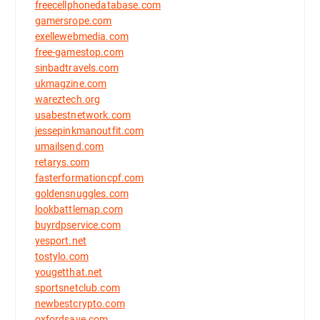
freecellphonedatabase.com
gamersrope.com
exellewebmedia.com
free-gamestop.com
sinbadtravels.com
ukmagzine.com
wareztech.org
usabestnetwork.com
jessepinkmanoutfit.com
umailsend.com
retarys.com
fasterformationcpf.com
goldensnuggles.com
lookbattlemap.com
buyrdpservice.com
yesport.net
tostylo.com
yougetthat.net
sportsnetclub.com
newbestcrypto.com
oxfordsave.com