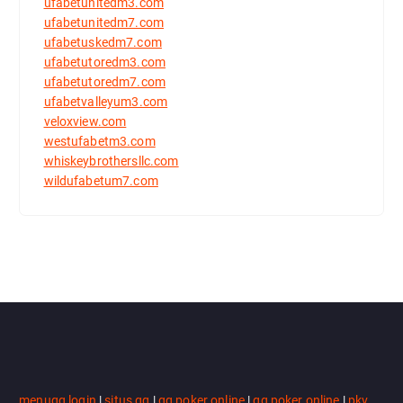
ufabetunitedm3.com
ufabetunitedm7.com
ufabetuskedm7.com
ufabetutoredm3.com
ufabetutoredm7.com
ufabetvalleyum3.com
veloxview.com
westufabetm3.com
whiskeybrothersllc.com
wildufabetum7.com
menuqq login
|
situs qq
|
qq poker online
|
qq poker online
|
pkv