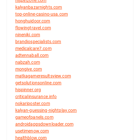
hispinzone.com
kalyanbazarnights.com
top-online-casino-usa.com
honghuidoor.com
flowingtravel.com
nineniki.com
brandiospecialists.com
medicalcare7.com
adtennaball.com
nabzah.com
mongive.com
matkagameresultsview.com
getsolutionsonline.com
hispinner.org
criticalinsurance.info
nokariposter.com
kalyan-guessing-nightplay.com
gameofpanels.com
androidappsdownloader.com
usetimenow.com
healthblow.com