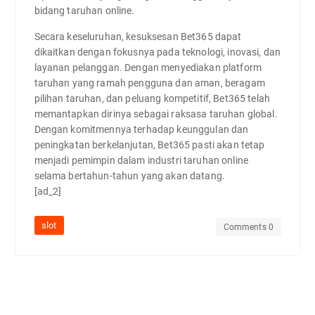
bidang taruhan online.
Secara keseluruhan, kesuksesan Bet365 dapat
dikaitkan dengan fokusnya pada teknologi, inovasi, dan
layanan pelanggan. Dengan menyediakan platform
taruhan yang ramah pengguna dan aman, beragam
pilihan taruhan, dan peluang kompetitif, Bet365 telah
memantapkan dirinya sebagai raksasa taruhan global.
Dengan komitmennya terhadap keunggulan dan
peningkatan berkelanjutan, Bet365 pasti akan tetap
menjadi pemimpin dalam industri taruhan online
selama bertahun-tahun yang akan datang.
[ad_2]
slot
Comments 0