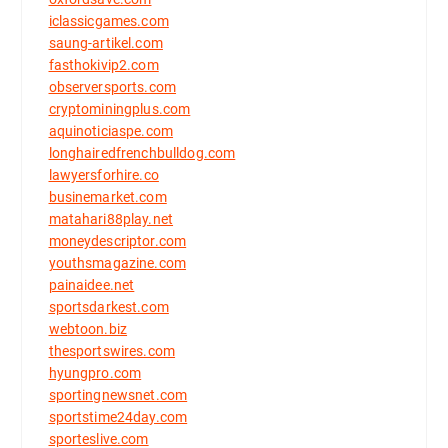
iclassicgames.com
saung-artikel.com
fasthokivip2.com
observersports.com
cryptominingplus.com
aquinoticiaspe.com
longhairedfrenchbulldog.com
lawyersforhire.co
businemarket.com
matahari88play.net
moneydescriptor.com
youthsmagazine.com
painaidee.net
sportsdarkest.com
webtoon.biz
thesportswires.com
hyungpro.com
sportingnewsnet.com
sportstime24day.com
sporteslive.com