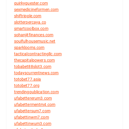
quirkyquester.com
sexmedicineformen.com
shiftripple.com
slotterpercaya.co
smartcoolbox.com
sohanjitfinances.com
soulfulhousemusic.net
sparklooms.com
tacticalcontractingllc.com
thecapitalpowers.com
tobabet88slot3.com
todayscurrentnews.com
totobet77.asia
totobet77.org
trendingpublication.com
ufabettererum3.com
ufabettermentm4.com
ufabettersum7.com
ufabettinwm7.com
ufabettinwum3.com