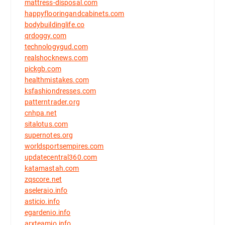
mattress-disposal.com
happyflooringandcabinets.com
bodybuildinglife.co
qrdoggy.com
technologygud.com
realshocknews.com
pickgb.com
healthmistakes.com
ksfashiondresses.com
patterntrader.org
cnhpa.net
sitalotus.com
supernotes.org
worldsportsempires.com
updatecentral360.com
katamastah.com
zqscore.net
aseleraio.info
asticio.info
egardenio.info
arxteamio.info