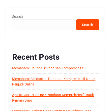
Search
Search
Recent Posts
Memahami Saung4D: Panduan Komprehensif
Memahami Ahlicasino: Panduan Komprehensif Untuk
Penjudi Online
Apa Itu JurusCasino? Panduan Komprehensif Untuk
Pemain Baru