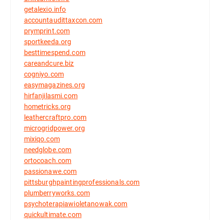
getalexio.info
accountaudittaxcon.com
prymprint.com
sportkeeda.org
besttimespend.com
careandcure.biz
cogniyo.com
easymagazines.org
hirfanjilasmi.com
hometricks.org
leathercraftpro.com
microgridpower.org
mixiqo.com
needglobe.com
ortocoach.com
passionawe.com
pittsburghpaintingprofessionals.com
plumberryworks.com
psychoterapiawioletanowak.com
quickultimate.com