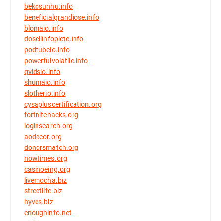
bekosunhu.info
beneficialgrandiose.info
blomaio.info
dosellinfoplete.info
podtubeio.info
powerfulvolatile.info
qvidsio.info
shumaio.info
slotherio.info
cysapluscertification.org
fortnitehacks.org
loginsearch.org
aodecor.org
donorsmatch.org
nowtimes.org
casinoeing.org
livemocha.biz
streetlife.biz
hyves.biz
enoughinfo.net