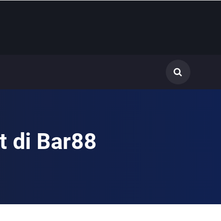
t di Bar88