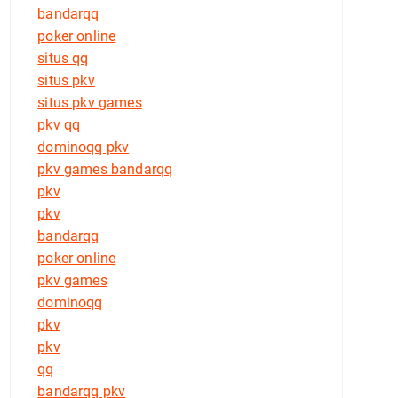
bandarqq
poker online
situs qq
situs pkv
situs pkv games
pkv qq
dominoqq pkv
pkv games bandarqq
pkv
pkv
bandarqq
poker online
pkv games
dominoqq
pkv
pkv
qq
bandarqq pkv