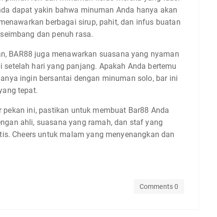
l, Anda dapat yakin bahwa minuman Anda hanya akan
 menawarkan berbagai sirup, pahit, dan infus buatan
 seimbang dan penuh rasa.
n, BAR88 juga menawarkan suasana yang nyaman
 setelah hari yang panjang. Apakah Anda bertemu
nya ingin bersantai dengan minuman solo, bar ini
yang tepat.
hir pekan ini, pastikan untuk membuat Bar88 Anda
gan ahli, suasana yang ramah, dan staf yang
stis. Cheers untuk malam yang menyenangkan dan
Comments 0