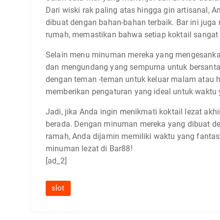
Dari wiski rak paling atas hingga gin artisana
dibuat dengan bahan-bahan terbaik. Bar ini juga
rumah, memastikan bahwa setiap koktail sangat
Selain menu minuman mereka yang mengesanka
dan mengundang yang sempurna untuk bersantai
dengan teman -teman untuk keluar malam atau ha
memberikan pengaturan yang ideal untuk waktu 
Jadi, jika Anda ingin menikmati koktail lezat ak
berada. Dengan minuman mereka yang dibuat den
ramah, Anda dijamin memiliki waktu yang fanta
minuman lezat di Bar88!
[ad_2]
slot