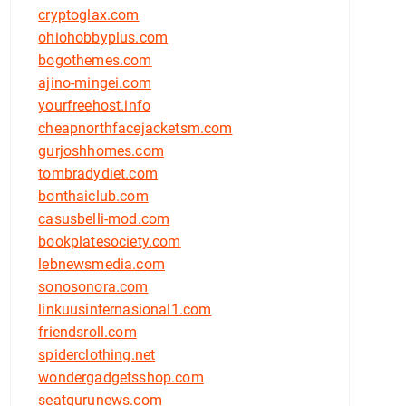
cryptoglax.com
ohiohobbyplus.com
bogothemes.com
ajino-mingei.com
yourfreehost.info
cheapnorthfacejacketsm.com
gurjoshhomes.com
tombradydiet.com
bonthaiclub.com
casusbelli-mod.com
bookplatesociety.com
lebnewsmedia.com
sonosonora.com
linkuusinternasional1.com
friendsroll.com
spiderclothing.net
wondergadgetsshop.com
seatgurunews.com