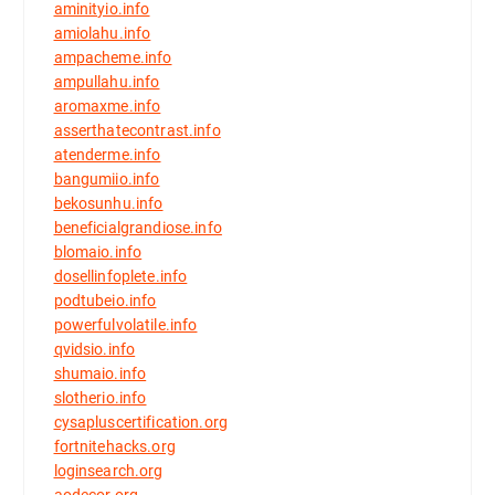
aminityio.info
amiolahu.info
ampacheme.info
ampullahu.info
aromaxme.info
asserthatecontrast.info
atenderme.info
bangumiio.info
bekosunhu.info
beneficialgrandiose.info
blomaio.info
dosellinfoplete.info
podtubeio.info
powerfulvolatile.info
qvidsio.info
shumaio.info
slotherio.info
cysapluscertification.org
fortnitehacks.org
loginsearch.org