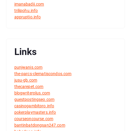
imanabadii.com
trilipohu.info
appruptio.info
Links
punjwanis.com
the-parcs-clematiscondos.com
jusu-gb.com
thecarepet.com
blogwriterplus.com
guestpostingseo.com
casinogambitpro.info
pokerplaymasters.info
courseoncourse.com
bantinbatdongsan247.com