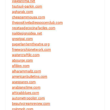
viajearoma.net
tsutsuji-parkin.com
agharab.com
cheapammousa.com
thepositiveladiessoccerclub.com
recetasdecocinafaciles.com
naildesignsidea.net
greatpai.com
paperlanterntheatre.org
freeworshipnetwork.com
watercraftllc.com
abourge.com
afiliixs.com
alharammallz.com
americanbulletins.com
asespares.com
arabianstime.com
atticabblues.com
autometropolist.com
beautycreamreview.com
coinmoh.com