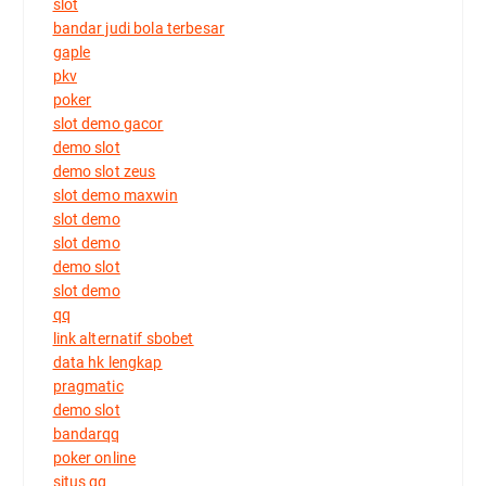
slot
bandar judi bola terbesar
gaple
pkv
poker
slot demo gacor
demo slot
demo slot zeus
slot demo maxwin
slot demo
slot demo
demo slot
slot demo
qq
link alternatif sbobet
data hk lengkap
pragmatic
demo slot
bandarqq
poker online
situs qq