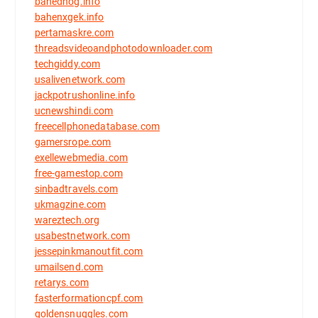
bahednog.info
bahenxgek.info
pertamaskre.com
threadsvideoandphotodownloader.com
techgiddy.com
usalivenetwork.com
jackpotrushonline.info
ucnewshindi.com
freecellphonedatabase.com
gamersrope.com
exellewebmedia.com
free-gamestop.com
sinbadtravels.com
ukmagzine.com
wareztech.org
usabestnetwork.com
jessepinkmanoutfit.com
umailsend.com
retarys.com
fasterformationcpf.com
goldensnuggles.com