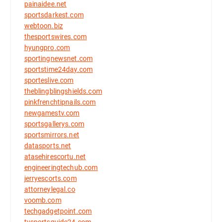
painaidee.net
sportsdarkest.com
webtoon.biz
thesportswires.com
hyungpro.com
sportingnewsnet.com
sportstime24day.com
sporteslive.com
theblingblingshields.com
pinkfrenchtipnails.com
newgamestv.com
sportsgallerys.com
sportsmirrors.net
datasports.net
atasehirescortu.net
engineeringtechub.com
jerryescorts.com
attorneylegal.co
voomb.com
techgadgetpoint.com