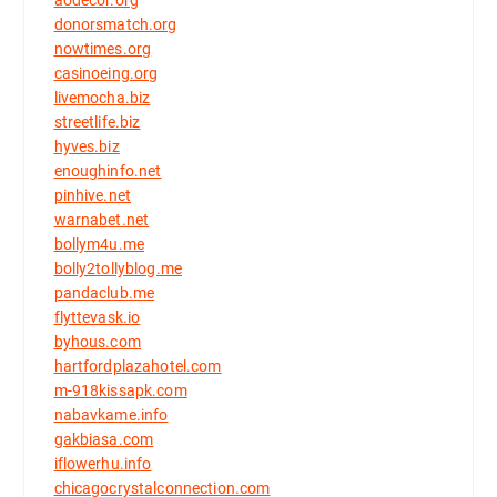
aodecor.org
donorsmatch.org
nowtimes.org
casinoeing.org
livemocha.biz
streetlife.biz
hyves.biz
enoughinfo.net
pinhive.net
warnabet.net
bollym4u.me
bolly2tollyblog.me
pandaclub.me
flyttevask.io
byhous.com
hartfordplazahotel.com
m-918kissapk.com
nabavkame.info
gakbiasa.com
iflowerhu.info
chicagocrystalconnection.com