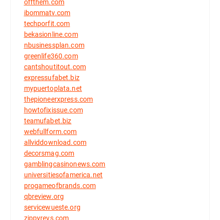
offthem.com
ibommatv.com
techporfit.com
bekasionline.com
nbusinessplan.com
greenlife360.com
cantshoutitout.com
expressufabet.biz
mypuertoplata.net
thepioneerxpress.com
howtofixissue.com
teamufabet.biz
webfullform.com
allviddownload.com
decorsmag.com
gamblingcasinonews.com
universitiesofamerica.net
progameofbrands.com
qbreview.org
servicewueste.org
zippyrevs.com