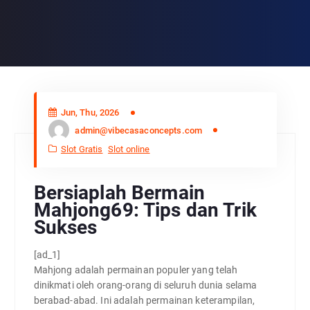
Jun, Thu, 2026
admin@vibecasaconcepts.com
Slot Gratis
Slot online
Bersiaplah Bermain
Mahjong69: Tips dan Trik
Sukses
[ad_1]
Mahjong adalah permainan populer yang telah
dinikmati oleh orang-orang di seluruh dunia selama
berabad-abad. Ini adalah permainan keterampilan,