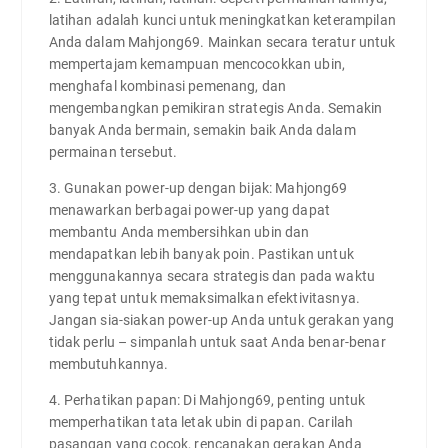
latihan adalah kunci untuk meningkatkan keterampilan
Anda dalam Mahjong69. Mainkan secara teratur untuk
mempertajam kemampuan mencocokkan ubin,
menghafal kombinasi pemenang, dan
mengembangkan pemikiran strategis Anda. Semakin
banyak Anda bermain, semakin baik Anda dalam
permainan tersebut.
3. Gunakan power-up dengan bijak: Mahjong69
menawarkan berbagai power-up yang dapat
membantu Anda membersihkan ubin dan
mendapatkan lebih banyak poin. Pastikan untuk
menggunakannya secara strategis dan pada waktu
yang tepat untuk memaksimalkan efektivitasnya.
Jangan sia-siakan power-up Anda untuk gerakan yang
tidak perlu – simpanlah untuk saat Anda benar-benar
membutuhkannya.
4. Perhatikan papan: Di Mahjong69, penting untuk
memperhatikan tata letak ubin di papan. Carilah
pasangan yang cocok, rencanakan gerakan Anda