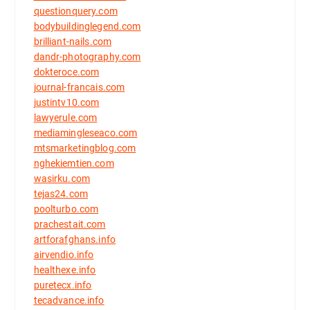
questionquery.com
bodybuildinglegend.com
brilliant-nails.com
dandr-photography.com
dokteroce.com
journal-francais.com
justintv10.com
lawyerule.com
mediamingleseaco.com
mtsmarketingblog.com
nghekiemtien.com
wasirku.com
tejas24.com
poolturbo.com
prachestait.com
artforafghans.info
airvendio.info
healthexe.info
puretecx.info
tecadvance.info