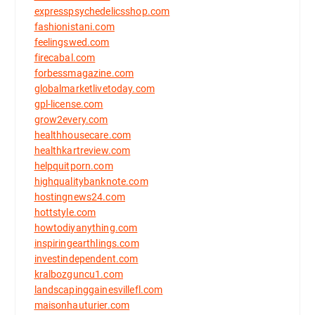
expresspsychedelicsshop.com
fashionistani.com
feelingswed.com
firecabal.com
forbessmagazine.com
globalmarketlivetoday.com
gpl-license.com
grow2every.com
healthhousecare.com
healthkartreview.com
helpquitporn.com
highqualitybanknote.com
hostingnews24.com
hottstyle.com
howtodiyanything.com
inspiringearthlings.com
investindependent.com
kralbozguncu1.com
landscapinggainesvillefl.com
maisonhauturier.com