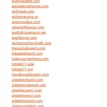
quirkyquester.com
sexmedicineformen.com
shiftripple.com
slotterpercaya.co
smartcoolbox.com
sohanjitfinances.com
soulfulhousemusic.net
sparklooms.com
tacticalcontractingllc.com
thecapitalpowers.com
tobabet88slot3.com
todayscurrentnews.com
totobet77.asia
totobet77.org
trendingpublication.com
ufabettererum3.com
ufabettermentm4.com
ufabettersum7.com
ufabettinwm7.com
ufabettinwum3.com
ufabetunitedm3.com