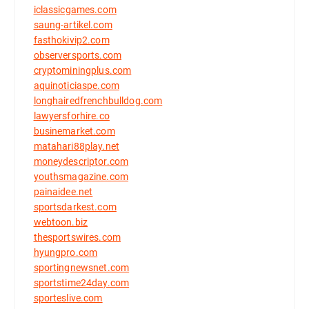
iclassicgames.com
saung-artikel.com
fasthokivip2.com
observersports.com
cryptominingplus.com
aquinoticiaspe.com
longhairedfrenchbulldog.com
lawyersforhire.co
businemarket.com
matahari88play.net
moneydescriptor.com
youthsmagazine.com
painaidee.net
sportsdarkest.com
webtoon.biz
thesportswires.com
hyungpro.com
sportingnewsnet.com
sportstime24day.com
sporteslive.com