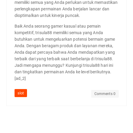
memiliki semua yang Anda perlukan untuk memastikan
perlengkapan permainan Anda berjalan lancar dan
dioptimalkan untuk kinerja puncak.
Baik Anda seorang gamer kasual atau pemain
kompetitif, trisula88 memiliki semua yang Anda
butuhkan untuk mengeluarkan potensi bermain game
Anda. Dengan beragam produk dan layanan mereka,
Anda dapat percaya bahwa Anda mendapatkan yang
terbaik dari yang terbaik saat berbelanja di trisula88.
Jadi mengapa menunggu? Kunjungi trisula88 hari ini
dan tingkatkan permainan Anda ke level berikutnya.
[ad_2]
slot
Comments 0