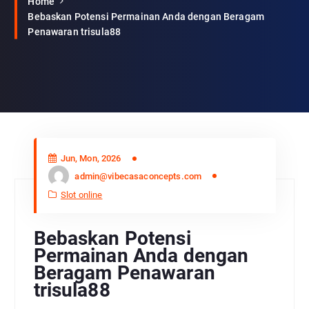
Home
Bebaskan Potensi Permainan Anda dengan Beragam
Penawaran trisula88
Jun, Mon, 2026
admin@vibecasaconcepts.com
Slot online
Bebaskan Potensi
Permainan Anda dengan
Beragam Penawaran
trisula88