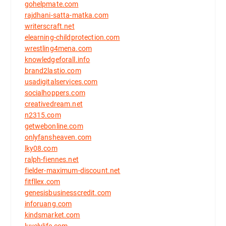
gohelpmate.com
rajdhani-satta-matka.com
writerscraft.net
elearning-childprotection.com
wrestling4mena.com
knowledgeforall.info
brand2lastio.com
usadigitalservices.com
socialhoppers.com
creativedream.net
n2315.com
getwebonline.com
onlyfansheaven.com
lky08.com
ralph-fiennes.net
fielder-maximum-discount.net
fitfllex.com
genesisbusinesscredit.com
inforuang.com
kindsmarket.com