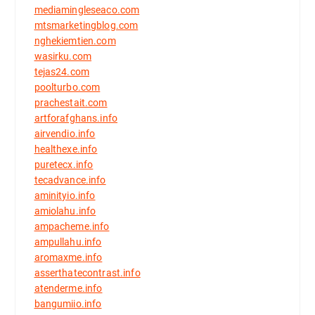
mediamingleseaco.com
mtsmarketingblog.com
nghekiemtien.com
wasirku.com
tejas24.com
poolturbo.com
prachestait.com
artforafghans.info
airvendio.info
healthexe.info
puretecx.info
tecadvance.info
aminityio.info
amiolahu.info
ampacheme.info
ampullahu.info
aromaxme.info
asserthatecontrast.info
atenderme.info
bangumiio.info