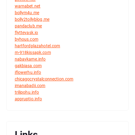
warnabet.net
bollym4u.me
bolly2tollyblog.me
pandaclub.me
flyttevask.io
byhous.com
hartfordplazahotel.com
m-918kissapk.com
nabavkame.info
gakbiasa.com
iflowerhu.info
chicagocrystalconnection.com
imanabadii.com
trilipohu.info
appruptio.info
Links