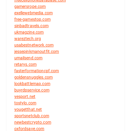
freecellphonedatabase.com
gamersrope.com
exellewebmedia.com
free-gamestop.com
sinbadtravels.com
ukmagzine.com
wareztech.org
usabestnetwork.com
jessepinkmanoutfit.com
umailsend.com
retarys.com
fasterformationcpf.com
goldensnuggles.com
lookbattlemap.com
buyrdpservice.com
yesport.net
tostylo.com
yougetthat.net
sportsnetclub.com
newbestcrypto.com
oxfordsave.com