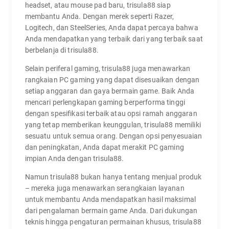
headset, atau mouse pad baru, trisula88 siap
membantu Anda. Dengan merek seperti Razer,
Logitech, dan SteelSeries, Anda dapat percaya bahwa
Anda mendapatkan yang terbaik dari yang terbaik saat
berbelanja di trisula88.
Selain periferal gaming, trisula88 juga menawarkan
rangkaian PC gaming yang dapat disesuaikan dengan
setiap anggaran dan gaya bermain game. Baik Anda
mencari perlengkapan gaming berperforma tinggi
dengan spesifikasi terbaik atau opsi ramah anggaran
yang tetap memberikan keunggulan, trisula88 memiliki
sesuatu untuk semua orang. Dengan opsi penyesuaian
dan peningkatan, Anda dapat merakit PC gaming
impian Anda dengan trisula88.
Namun trisula88 bukan hanya tentang menjual produk
– mereka juga menawarkan serangkaian layanan
untuk membantu Anda mendapatkan hasil maksimal
dari pengalaman bermain game Anda. Dari dukungan
teknis hingga pengaturan permainan khusus, trisula88