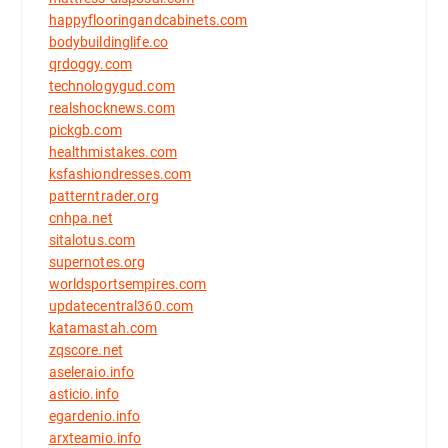
happyflooringandcabinets.com
bodybuildinglife.co
qrdoggy.com
technologygud.com
realshocknews.com
pickgb.com
healthmistakes.com
ksfashiondresses.com
patterntrader.org
cnhpa.net
sitalotus.com
supernotes.org
worldsportsempires.com
updatecentral360.com
katamastah.com
zqscore.net
aseleraio.info
asticio.info
egardenio.info
arxteamio.info