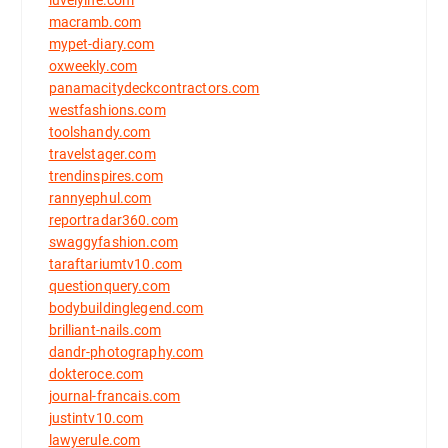
luvelylife.com
macramb.com
mypet-diary.com
oxweekly.com
panamacitydeckcontractors.com
westfashions.com
toolshandy.com
travelstager.com
trendinspires.com
rannyephul.com
reportradar360.com
swaggyfashion.com
taraftariumtv10.com
questionquery.com
bodybuildinglegend.com
brilliant-nails.com
dandr-photography.com
dokteroce.com
journal-francais.com
justintv10.com
lawyerule.com