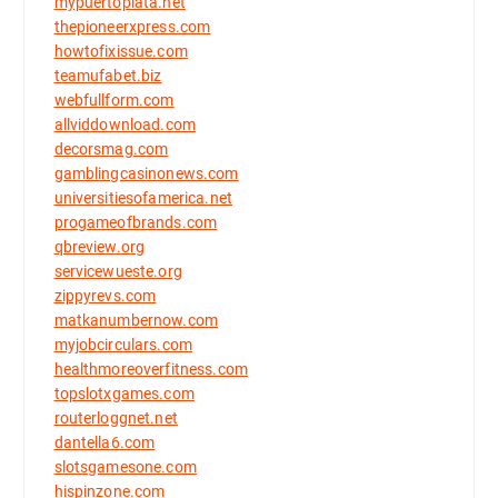
mypuertoplata.net
thepioneerxpress.com
howtofixissue.com
teamufabet.biz
webfullform.com
allviddownload.com
decorsmag.com
gamblingcasinonews.com
universitiesofamerica.net
progameofbrands.com
qbreview.org
servicewueste.org
zippyrevs.com
matkanumbernow.com
myjobcirculars.com
healthmoreoverfitness.com
topslotxgames.com
routerloggnet.net
dantella6.com
slotsgamesone.com
hispinzone.com