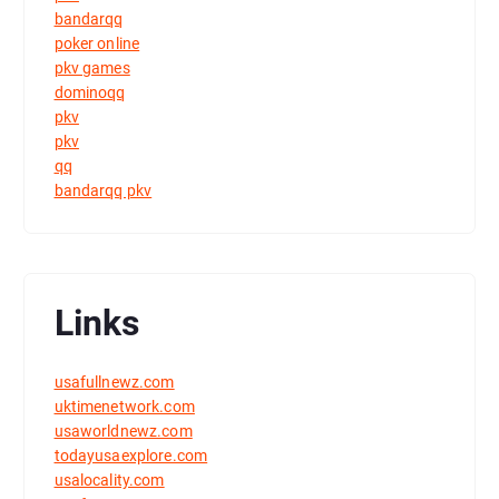
bandarqq
poker online
pkv games
dominoqq
pkv
pkv
qq
bandarqq pkv
Links
usafullnewz.com
uktimenetwork.com
usaworldnewz.com
todayusaexplore.com
usalocality.com