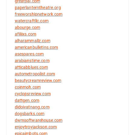
greatpai.com
paperlanterntheatre.org
freeworshipnetwork.com
watercraftllc.com
abourge.com
afiliixs.com
alharammallz.com
americanbulletins.com
asespares.com
arabianstime.com
atticabblues.com
autometropolist.com
beautycreamreview.com
coinmoh.com
cyclopsreview.com
dattgen.com
didoivatnang.com
dogsbarks.com
dwmsoftwarehouse.com
enjoytroyjackson.com
epicaimbots.com