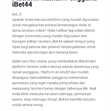
iBet44
[ad_1]
Apakah Anda mencari platform yang mudah digunakan
untuk mengeluarkan potensi kemenangan Anda di
dunia taruhan online? Tidak terlihat lagi selain iBet44.
Dengan antarmuka yang mudah digunakan dan
beragam pilihan taruhan, iBet44 adalah tempat yang
tepat bagi pemula dan petaruh berpengalaman untuk
mencoba peruntungan dan menang besar.
Salah satu fitur utama yang membedakan iBet44 dari
platform taruhan online lainnya adalah desainnya yang
ramah pengguna. Platform ini intuitif dan mudah
dinavigasi, memudahkan pengguna menemukan
permainan yang ingin mereka pertaruhkan dan
memasang taruhan hanya dengan beberapa klik. Baik
Anda lebih menyukai taruhan olahraga, permainan
kasino, atau olahraga virtual, iBet44 memiliki sesuatu
untuk semua orang.