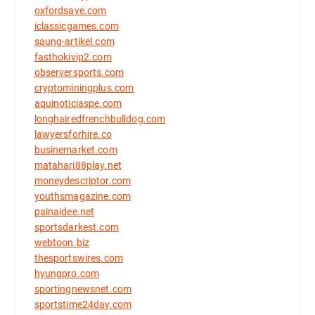
oxfordsave.com
iclassicgames.com
saung-artikel.com
fasthokivip2.com
observersports.com
cryptominingplus.com
aquinoticiaspe.com
longhairedfrenchbulldog.com
lawyersforhire.co
businemarket.com
matahari88play.net
moneydescriptor.com
youthsmagazine.com
painaidee.net
sportsdarkest.com
webtoon.biz
thesportswires.com
hyungpro.com
sportingnewsnet.com
sportstime24day.com