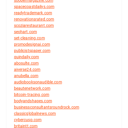
soopermagazine.com
spacecoastdailys.com
readytrademark.com
renovationsrated.com
scoziarestaurant.com
seohart.com
set-cleaning.com
promodesignai.com
publicistspaper.com
quindaily.com
abosulte.com
aiverse24.com
anubella.com
audiobooksonaudible.com
beautenetwork.com
bitcoin-tracing.com
bodyandshapes.com
businessconsultantsroundrock.com
classicglobalnews.com
cybercusp.com
britaintt.com