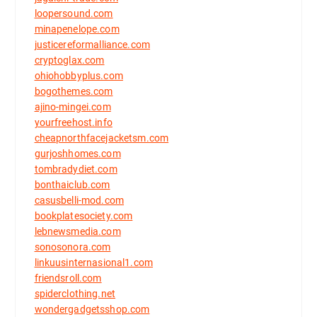
loopersound.com
minapenelope.com
justicereformalliance.com
cryptoglax.com
ohiohobbyplus.com
bogothemes.com
ajino-mingei.com
yourfreehost.info
cheapnorthfacejacketsm.com
gurjoshhomes.com
tombradydiet.com
bonthaiclub.com
casusbelli-mod.com
bookplatesociety.com
lebnewsmedia.com
sonosonora.com
linkuusinternasional1.com
friendsroll.com
spiderclothing.net
wondergadgetsshop.com