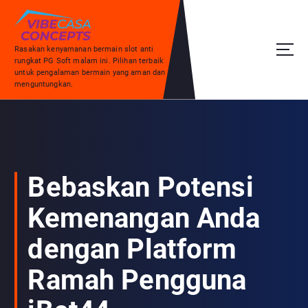
S
k
i
Rasakan kenyamanan bermain slot anti
p
rungkat PG Soft malam ini. Pilihan terbaik
t
untuk pengalaman bermain yang aman dan
o
menguntungkan.
c
o
n
t
e
n
Bebaskan Potensi
t
Kemenangan Anda
dengan Platform
Ramah Pengguna