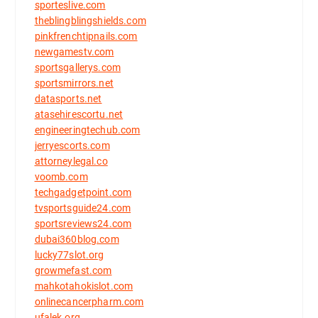
sporteslive.com
theblingblingshields.com
pinkfrenchtipnails.com
newgamestv.com
sportsgallerys.com
sportsmirrors.net
datasports.net
atasehirescortu.net
engineeringtechub.com
jerryescorts.com
attorneylegal.co
voomb.com
techgadgetpoint.com
tvsportsguide24.com
sportsreviews24.com
dubai360blog.com
lucky77slot.org
growmefast.com
mahkotahokislot.com
onlinecancerpharm.com
ufalek.org