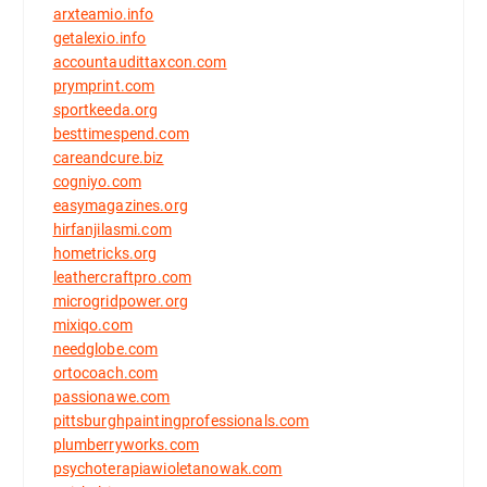
arxteamio.info
getalexio.info
accountaudittaxcon.com
prymprint.com
sportkeeda.org
besttimespend.com
careandcure.biz
cogniyo.com
easymagazines.org
hirfanjilasmi.com
hometricks.org
leathercraftpro.com
microgridpower.org
mixiqo.com
needglobe.com
ortocoach.com
passionawe.com
pittsburghpaintingprofessionals.com
plumberryworks.com
psychoterapiawioletanowak.com