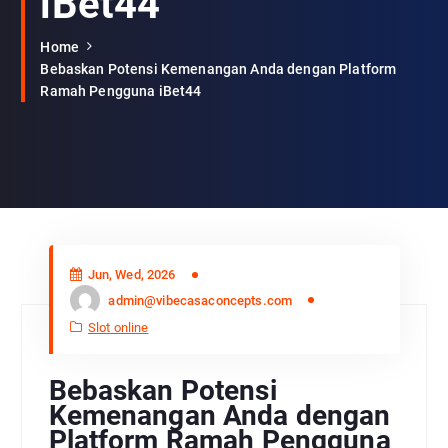
iBet44
Home
Bebaskan Potensi Kemenangan Anda dengan Platform
Ramah Pengguna iBet44
Jun, Wed, 2026
admin@vibecasaconcepts.com
Slot online
Bebaskan Potensi
Kemenangan Anda dengan
Platform Ramah Pengguna