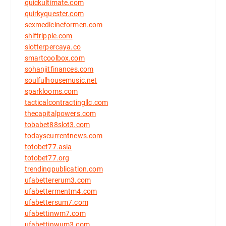
quickultimate.com
quirkyquester.com
sexmedicineformen.com
shiftripple.com
slotterpercaya.co
smartcoolbox.com
sohanjitfinances.com
soulfulhousemusic.net
sparklooms.com
tacticalcontractingllc.com
thecapitalpowers.com
tobabet88slot3.com
todayscurrentnews.com
totobet77.asia
totobet77.org
trendingpublication.com
ufabettererum3.com
ufabettermentm4.com
ufabettersum7.com
ufabettinwm7.com
ufabettinwum3.com