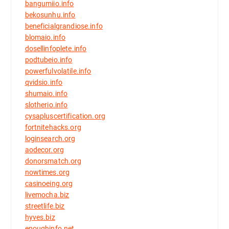
bangumiio.info
bekosunhu.info
beneficialgrandiose.info
blomaio.info
dosellinfoplete.info
podtubeio.info
powerfulvolatile.info
qvidsio.info
shumaio.info
slotherio.info
cysapluscertification.org
fortnitehacks.org
loginsearch.org
aodecor.org
donorsmatch.org
nowtimes.org
casinoeing.org
livemocha.biz
streetlife.biz
hyves.biz
enoughinfo.net