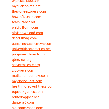
expressufabet.biz
mypuertoplata.net
thepioneerxpress.com
howtofixissue.com
teamufabet.biz
webfullform.com
allviddownload.com
decorsmag.com
gamblingcasinonews.com
universitiesofamerica.net
progameofbrands.com
qbreview.org
servicewueste.org
zippyrevs.com
matkanumbernow.com
myjobcirculars.com
healthmoreoverfitness.com
topslotxgames.com
routerloggnet.net
dantella6.com
slotsgamesone.com