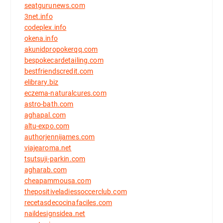
seatgurunews.com
3net.info
codeplex.info
okena.info
akunidpropokerqq.com
bespokecardetailing.com
bestfriendscredit.com
elibrary.biz
eczema-naturalcures.com
astro-bath.com
aghapal.com
altu-expo.com
authorjennijames.com
viajearoma.net
tsutsuji-parkin.com
agharab.com
cheapammousa.com
thepositiveladiessoccerclub.com
recetasdecocinafaciles.com
naildesignsidea.net