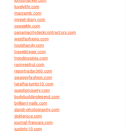
kindsmarket.com
luvelylife.com
macramb.com
mypet-diary.com
oxweekly.com
panamacitydeckcontractors.com
westfashions.com
toolshandy.com
travelstager.com
trendinspires.com
rannyephul.com
reportradar360.com
swaggyfashion.com
taraftariumtv10.com
questionquery.com
bodybuildinglegend.com
brilliant-nails.com
dandr-photography.com
dokteroce.com
journal-francais.com
justintv10.com