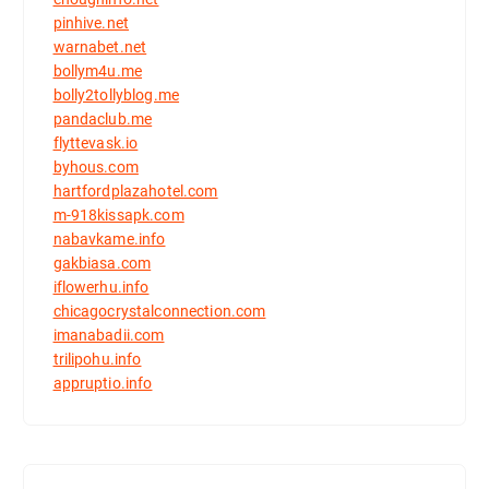
pinhive.net
warnabet.net
bollym4u.me
bolly2tollyblog.me
pandaclub.me
flyttevask.io
byhous.com
hartfordplazahotel.com
m-918kissapk.com
nabavkame.info
gakbiasa.com
iflowerhu.info
chicagocrystalconnection.com
imanabadii.com
trilipohu.info
appruptio.info