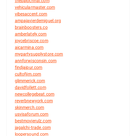
thebalochhal.com
vehicularmaster.com
vibesaccent.com
ampajavierdemiguel.org
brainboosters.co
amberlately.com
joycebriscoe.com
aicarmina.com
mypartysupplystore.com
annforwisconsin.com
findjaipur.com
cultofjim.com
glimmerick.com
davidfollett.com
newcollegebeat.com
reverbnewyork.com
skinmerch.com
usvisaforum.com
bestmovierulz.com
jagalchi-trade.com
loopersound.com