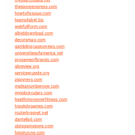
mypuertoplata.net
thepioneerxpress.com
howtofixissue.com
teamufabet.biz
webfullform.com
allviddownload.com
decorsmag.com
gamblingcasinonews.com
universitiesofamerica.net
progameofbrands.com
qbreview.org
servicewueste.org
zippyrevs.com
matkanumbernow.com
myjobcirculars.com
healthmoreoverfitness.com
topslotxgames.com
routerloggnet.net
dantella6.com
slotsgamesone.com
hispinzone.com