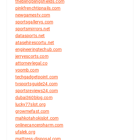
theblingblingshields.com
pinkfrenchtipnails.com
newgamestv.com
sportsgallerys.com
sportsmirrors.net
datasports.net
atasehirescortu.net
engineeringtechub.com
jerryescorts.com
attorneylegal.co
voomb.com
techgadgetpoint.com
tvsportsguide24.com
sportsreviews24.com
dubai360blog.com
lucky77slot.org
growmefast.com
mahkotahokislot.com
onlinecancerpharm.com
ufalek.org
mattress-disposal.com