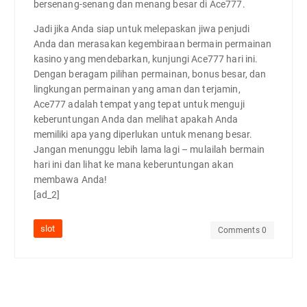
bersenang-senang dan menang besar di Ace777.
Jadi jika Anda siap untuk melepaskan jiwa penjudi
Anda dan merasakan kegembiraan bermain permainan
kasino yang mendebarkan, kunjungi Ace777 hari ini.
Dengan beragam pilihan permainan, bonus besar, dan
lingkungan permainan yang aman dan terjamin,
Ace777 adalah tempat yang tepat untuk menguji
keberuntungan Anda dan melihat apakah Anda
memiliki apa yang diperlukan untuk menang besar.
Jangan menunggu lebih lama lagi – mulailah bermain
hari ini dan lihat ke mana keberuntungan akan
membawa Anda!
[ad_2]
slot
Comments 0