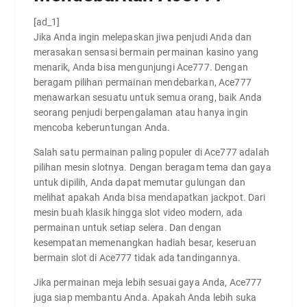
[ad_1]
Jika Anda ingin melepaskan jiwa penjudi Anda dan
merasakan sensasi bermain permainan kasino yang
menarik, Anda bisa mengunjungi Ace777. Dengan
beragam pilihan permainan mendebarkan, Ace777
menawarkan sesuatu untuk semua orang, baik Anda
seorang penjudi berpengalaman atau hanya ingin
mencoba keberuntungan Anda.
Salah satu permainan paling populer di Ace777 adalah
pilihan mesin slotnya. Dengan beragam tema dan gaya
untuk dipilih, Anda dapat memutar gulungan dan
melihat apakah Anda bisa mendapatkan jackpot. Dari
mesin buah klasik hingga slot video modern, ada
permainan untuk setiap selera. Dan dengan
kesempatan memenangkan hadiah besar, keseruan
bermain slot di Ace777 tidak ada tandingannya.
Jika permainan meja lebih sesuai gaya Anda, Ace777
juga siap membantu Anda. Apakah Anda lebih suka