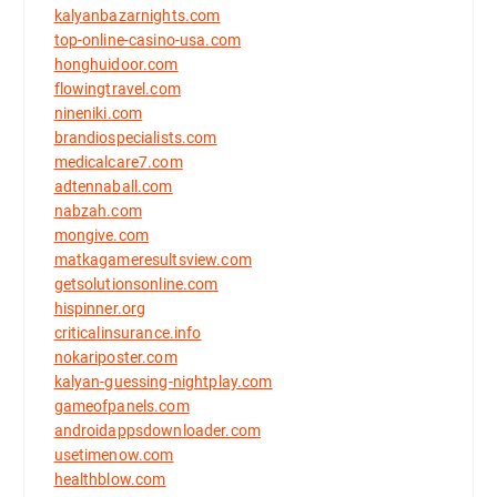
kalyanbazarnights.com
top-online-casino-usa.com
honghuidoor.com
flowingtravel.com
nineniki.com
brandiospecialists.com
medicalcare7.com
adtennaball.com
nabzah.com
mongive.com
matkagameresultsview.com
getsolutionsonline.com
hispinner.org
criticalinsurance.info
nokariposter.com
kalyan-guessing-nightplay.com
gameofpanels.com
androidappsdownloader.com
usetimenow.com
healthblow.com