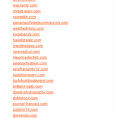
macramb.com
mypet-diary.com
oxweekly.com
panamacitydeckcontractors.com
westfashions.com
toolshandy.com
travelstager.com
trendinspires.com
rannyephul.com
reportradar360.com
swaggyfashion.com
taraftariumtv10.com
questionquery.com
bodybuildinglegend.com
brilliant-nails.com
dandr-photography.com
dokteroce.com
journal-francais.com
justintv10.com
lawyerule.com