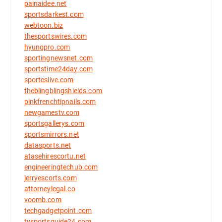
painaidee.net
sportsdarkest.com
webtoon.biz
thesportswires.com
hyungpro.com
sportingnewsnet.com
sportstime24day.com
sporteslive.com
theblingblingshields.com
pinkfrenchtipnails.com
newgamestv.com
sportsgallerys.com
sportsmirrors.net
datasports.net
atasehirescortu.net
engineeringtechub.com
jerryescorts.com
attorneylegal.co
voomb.com
techgadgetpoint.com
tvsportsguide24.com