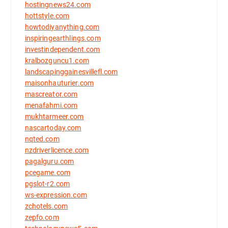
hostingnews24.com
hottstyle.com
howtodiyanything.com
inspiringearthlings.com
investindependent.com
kralbozguncu1.com
landscapinggainesvillefl.com
maisonhauturier.com
mascreator.com
menafahmi.com
mukhtarmeer.com
nascartoday.com
nqted.com
nzdriverlicence.com
pagalguru.com
pcegame.com
pgslot-r2.com
ws-expression.com
zchotels.com
zepfo.com