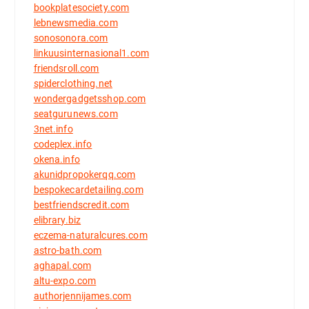
bookplatesociety.com
lebnewsmedia.com
sonosonora.com
linkuusinternasional1.com
friendsroll.com
spiderclothing.net
wondergadgetsshop.com
seatgurunews.com
3net.info
codeplex.info
okena.info
akunidpropokerqq.com
bespokecardetailing.com
bestfriendscredit.com
elibrary.biz
eczema-naturalcures.com
astro-bath.com
aghapal.com
altu-expo.com
authorjennijames.com