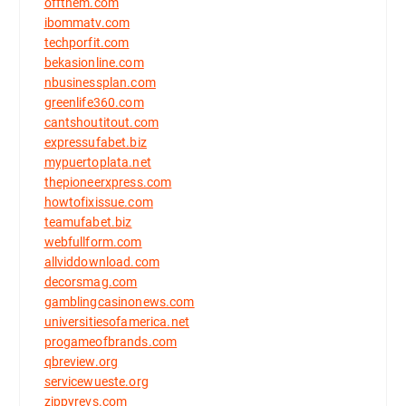
offthem.com
ibommatv.com
techporfit.com
bekasionline.com
nbusinessplan.com
greenlife360.com
cantshoutitout.com
expressufabet.biz
mypuertoplata.net
thepioneerxpress.com
howtofixissue.com
teamufabet.biz
webfullform.com
allviddownload.com
decorsmag.com
gamblingcasinonews.com
universitiesofamerica.net
progameofbrands.com
qbreview.org
servicewueste.org
zippyrevs.com