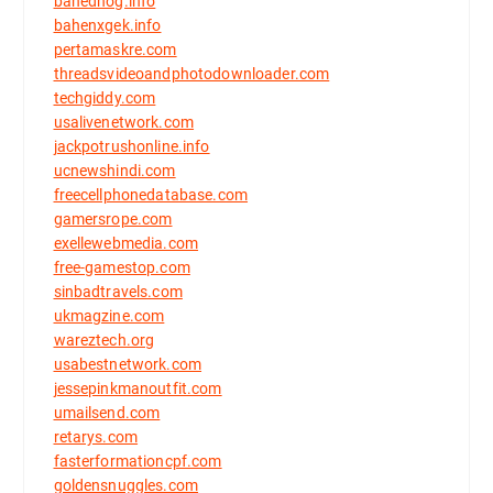
bahednog.info
bahenxgek.info
pertamaskre.com
threadsvideoandphotodownloader.com
techgiddy.com
usalivenetwork.com
jackpotrushonline.info
ucnewshindi.com
freecellphonedatabase.com
gamersrope.com
exellewebmedia.com
free-gamestop.com
sinbadtravels.com
ukmagzine.com
wareztech.org
usabestnetwork.com
jessepinkmanoutfit.com
umailsend.com
retarys.com
fasterformationcpf.com
goldensnuggles.com