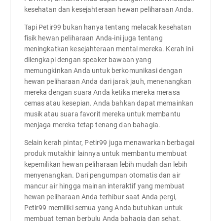
kesehatan dan kesejahteraan hewan peliharaan Anda.
Tapi Petir99 bukan hanya tentang melacak kesehatan
fisik hewan peliharaan Anda-ini juga tentang
meningkatkan kesejahteraan mental mereka. Kerah ini
dilengkapi dengan speaker bawaan yang
memungkinkan Anda untuk berkomunikasi dengan
hewan peliharaan Anda dari jarak jauh, menenangkan
mereka dengan suara Anda ketika mereka merasa
cemas atau kesepian. Anda bahkan dapat memainkan
musik atau suara favorit mereka untuk membantu
menjaga mereka tetap tenang dan bahagia.
Selain kerah pintar, Petir99 juga menawarkan berbagai
produk mutakhir lainnya untuk membantu membuat
kepemilikan hewan peliharaan lebih mudah dan lebih
menyenangkan. Dari pengumpan otomatis dan air
mancur air hingga mainan interaktif yang membuat
hewan peliharaan Anda terhibur saat Anda pergi,
Petir99 memiliki semua yang Anda butuhkan untuk
membuat teman berbulu Anda bahagia dan sehat.