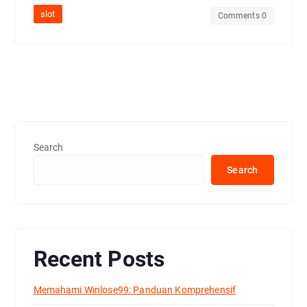
slot
Comments 0
Search
Search
Recent Posts
Memahami Winlose99: Panduan Komprehensif