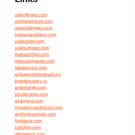
usafullnewz.com
uktimenetwork.com
usaworldnewz.com
todayusaexplore.com
usalocality.com
usafournewz.com
thebalochhal.com
vehicularmaster.com
vibesaccent.com
ampajavierdemiguel.org
brainboosters.co
amberlately.com
joycebriscoe.com
aicarmina.com
mypartysupplystore.com
annforwisconsin.com
findjaipur.com
cultofjim.com
glimmerick.com