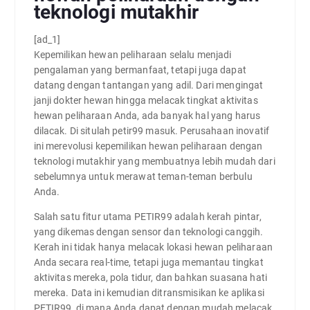
teknologi mutakhir
[ad_1]
Kepemilikan hewan peliharaan selalu menjadi
pengalaman yang bermanfaat, tetapi juga dapat
datang dengan tantangan yang adil. Dari mengingat
janji dokter hewan hingga melacak tingkat aktivitas
hewan peliharaan Anda, ada banyak hal yang harus
dilacak. Di situlah petir99 masuk. Perusahaan inovatif
ini merevolusi kepemilikan hewan peliharaan dengan
teknologi mutakhir yang membuatnya lebih mudah dari
sebelumnya untuk merawat teman-teman berbulu
Anda.
Salah satu fitur utama PETIR99 adalah kerah pintar,
yang dikemas dengan sensor dan teknologi canggih.
Kerah ini tidak hanya melacak lokasi hewan peliharaan
Anda secara real-time, tetapi juga memantau tingkat
aktivitas mereka, pola tidur, dan bahkan suasana hati
mereka. Data ini kemudian ditransmisikan ke aplikasi
PETIR99, di mana Anda dapat dengan mudah melacak