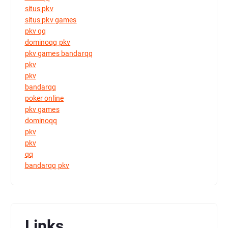
situs pkv
situs pkv games
pkv qq
dominoqq pkv
pkv games bandarqq
pkv
pkv
bandarqq
poker online
pkv games
dominoqq
pkv
pkv
qq
bandarqq pkv
Links