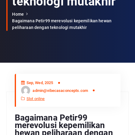
teknologi mutakhir
Home
Bagaimana Petir99 merevolusi kepemilikan hewan
peliharaan dengan teknologi mutakhir
Sep, Wed, 2025
admin@vibecasaconcepts.com
Slot online
Bagaimana Petir99
merevolusi kepemilikan
hewan peliharaan dengan