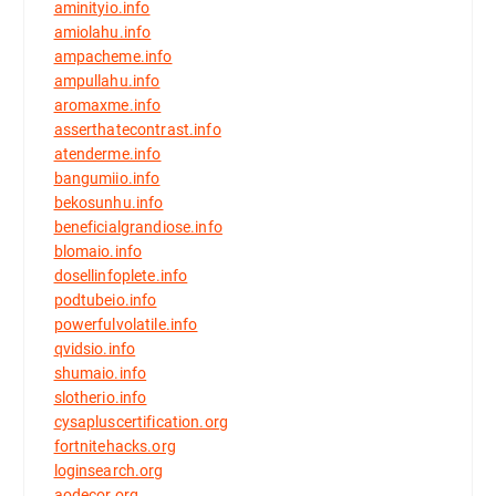
aminityio.info
amiolahu.info
ampacheme.info
ampullahu.info
aromaxme.info
asserthatecontrast.info
atenderme.info
bangumiio.info
bekosunhu.info
beneficialgrandiose.info
blomaio.info
dosellinfoplete.info
podtubeio.info
powerfulvolatile.info
qvidsio.info
shumaio.info
slotherio.info
cysapluscertification.org
fortnitehacks.org
loginsearch.org
aodecor.org