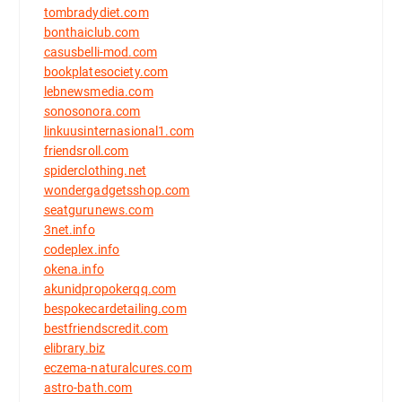
tombradydiet.com
bonthaiclub.com
casusbelli-mod.com
bookplatesociety.com
lebnewsmedia.com
sonosonora.com
linkuusinternasional1.com
friendsroll.com
spiderclothing.net
wondergadgetsshop.com
seatgurunews.com
3net.info
codeplex.info
okena.info
akunidpropokerqq.com
bespokecardetailing.com
bestfriendscredit.com
elibrary.biz
eczema-naturalcures.com
astro-bath.com