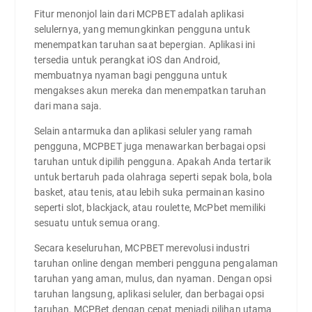
Fitur menonjol lain dari MCPBET adalah aplikasi
selulernya, yang memungkinkan pengguna untuk
menempatkan taruhan saat bepergian. Aplikasi ini
tersedia untuk perangkat iOS dan Android,
membuatnya nyaman bagi pengguna untuk
mengakses akun mereka dan menempatkan taruhan
dari mana saja.
Selain antarmuka dan aplikasi seluler yang ramah
pengguna, MCPBET juga menawarkan berbagai opsi
taruhan untuk dipilih pengguna. Apakah Anda tertarik
untuk bertaruh pada olahraga seperti sepak bola, bola
basket, atau tenis, atau lebih suka permainan kasino
seperti slot, blackjack, atau roulette, McPbet memiliki
sesuatu untuk semua orang.
Secara keseluruhan, MCPBET merevolusi industri
taruhan online dengan memberi pengguna pengalaman
taruhan yang aman, mulus, dan nyaman. Dengan opsi
taruhan langsung, aplikasi seluler, dan berbagai opsi
taruhan, MCPBet dengan cepat menjadi pilihan utama