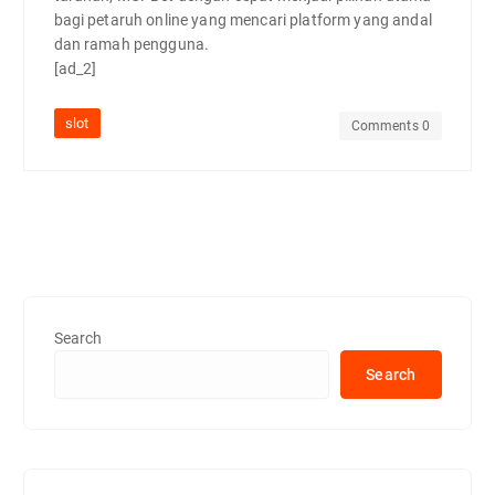
bagi petaruh online yang mencari platform yang andal
dan ramah pengguna.
[ad_2]
slot
Comments 0
Search
Search