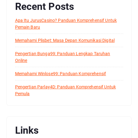
Recent Posts
Apa Itu JurusCasino? Panduan Komprehensif Untuk
Pemain Baru
Memahami Plisbet: Masa Depan Komunikasi Digital
Pengertian Bunga99: Panduan Lengkap Taruhan
Online
Memahami Winlose99: Panduan Komprehensif
Pengertian Parlay4D: Panduan Komprehensif Untuk
Pemula
Links