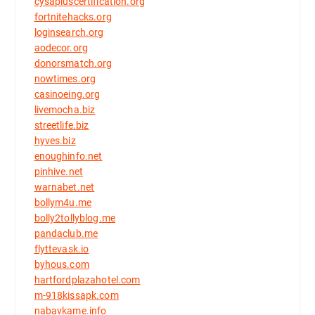
cysapluscertification.org
fortnitehacks.org
loginsearch.org
aodecor.org
donorsmatch.org
nowtimes.org
casinoeing.org
livemocha.biz
streetlife.biz
hyves.biz
enoughinfo.net
pinhive.net
warnabet.net
bollym4u.me
bolly2tollyblog.me
pandaclub.me
flyttevask.io
byhous.com
hartfordplazahotel.com
m-918kissapk.com
nabavkame.info