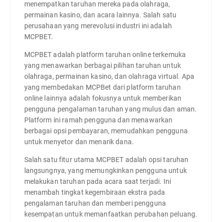
menempatkan taruhan mereka pada olahraga,
permainan kasino, dan acara lainnya. Salah satu
perusahaan yang merevolusi industri ini adalah
MCPBET.
MCPBET adalah platform taruhan online terkemuka
yang menawarkan berbagai pilihan taruhan untuk
olahraga, permainan kasino, dan olahraga virtual. Apa
yang membedakan MCPBet dari platform taruhan
online lainnya adalah fokusnya untuk memberikan
pengguna pengalaman taruhan yang mulus dan aman.
Platform ini ramah pengguna dan menawarkan
berbagai opsi pembayaran, memudahkan pengguna
untuk menyetor dan menarik dana.
Salah satu fitur utama MCPBET adalah opsi taruhan
langsungnya, yang memungkinkan pengguna untuk
melakukan taruhan pada acara saat terjadi. Ini
menambah tingkat kegembiraan ekstra pada
pengalaman taruhan dan memberi pengguna
kesempatan untuk memanfaatkan perubahan peluang.