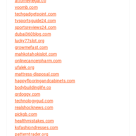
attorneylegal.co
voomb.com
techgadgetpoint.com
tvsportsguide24.com
sportsreviews24.com
dubai360blog.com
lucky77slot.org
growmefast.com
mahkotahokislot.com
onlinecancerpharm.com
ufalek.org
mattress-disposal.com
happyflooringandcabinets.com
bodybuildinglife.co
qrdoggy.com
technologygud.com
realshocknews.com
pickgb.com
healthmistakes.com
ksfashiondresses.com
patterntrader.org