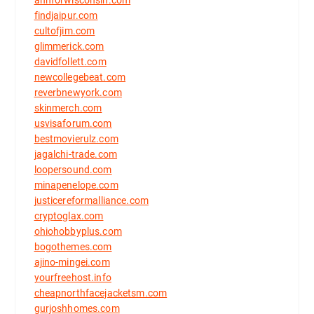
annforwisconsin.com
findjaipur.com
cultofjim.com
glimmerick.com
davidfollett.com
newcollegebeat.com
reverbnewyork.com
skinmerch.com
usvisaforum.com
bestmovierulz.com
jagalchi-trade.com
loopersound.com
minapenelope.com
justicereformalliance.com
cryptoglax.com
ohiohobbyplus.com
bogothemes.com
ajino-mingei.com
yourfreehost.info
cheapnorthfacejacketsm.com
gurjoshhomes.com