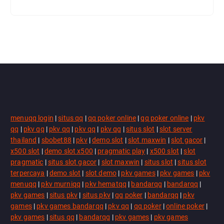
menuqq login
|
situs qq
|
qq poker online
|
qq poker online
|
pkv
qq
|
pkv qq
|
pkv qq
|
pkv qq
|
pkv qq
|
situs slot
|
slot server
thailand
|
sbobet88
|
pkv
|
demo slot
|
slot maxwin
|
slot gacor
|
x500 slot
|
demo slot x500
|
pragmatic play
|
x500 slot
|
slot
pragmatic
|
situs slot gacor
|
slot maxwin
|
situs slot
|
situs slot
terpercaya
|
demo slot
|
slot demo
|
pkv games
|
pkv games
|
pkv
menuqq
|
pkv murniqq
|
pkv hematqq
|
bandarqq
|
bandarqq
|
pkv games
|
situs pkv
|
situs pkv
|
qq poker
|
bandarqq
|
pkv
games
|
pkv games bandarqq
|
pkv qq
|
qq poker
|
online poker
|
pkv games
|
situs qq
|
bandarqq
|
pkv games
|
pkv games