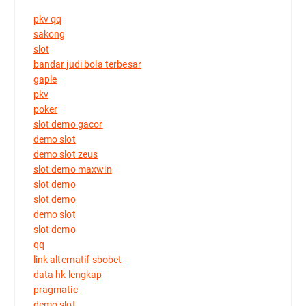
pkv qq
sakong
slot
bandar judi bola terbesar
gaple
pkv
poker
slot demo gacor
demo slot
demo slot zeus
slot demo maxwin
slot demo
slot demo
demo slot
slot demo
qq
link alternatif sbobet
data hk lengkap
pragmatic
demo slot