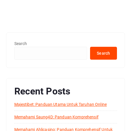
Search
Search
Recent Posts
Majestibet: Panduan Utama Untuk Taruhan Online
Memahami Saung4D: Panduan Komprehensif
Memahami Ahlicasino: Panduan Komprehensif Untuk