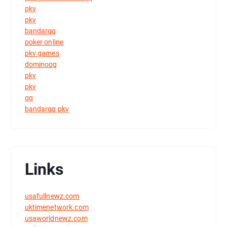
pkv
pkv
bandarqq
poker online
pkv games
dominoqq
pkv
pkv
qq
bandarqq pkv
Links
usafullnewz.com
uktimenetwork.com
usaworldnewz.com