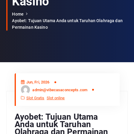
Kasino
Home
Ayobet: Tujuan Utama Anda untuk Taruhan Olahraga dan
Permainan Kasino
Jun, Fri, 2026
admin@vibecasaconcepts.com
Slot Gratis
Slot online
Ayobet: Tujuan Utama
Anda untuk Taruhan
Olahraga dan Permainan