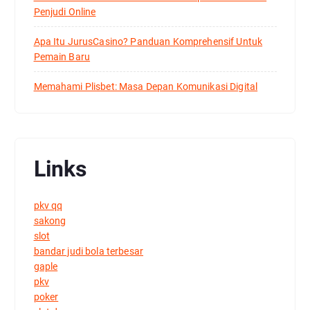
Penjudi Online
Apa Itu JurusCasino? Panduan Komprehensif Untuk
Pemain Baru
Memahami Plisbet: Masa Depan Komunikasi Digital
Links
pkv qq
sakong
slot
bandar judi bola terbesar
gaple
pkv
poker