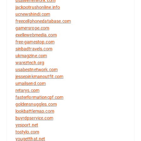
usalivenetwork.com
jackpotrushonline.info
ucnewshindi.com
freecellphonedatabase.com
gamersrope.com
exellewebmedia.com
free-gamestop.com
sinbadtravels.com
ukmagzine.com
wareztech.org
usabestnetwork.com
jessepinkmanoutfit.com
umailsend.com
retarys.com
fasterformationcpf.com
goldensnuggles.com
lookbattlemap.com
buyrdpservice.com
yesport.net
tostylo.com
yougetthat.net