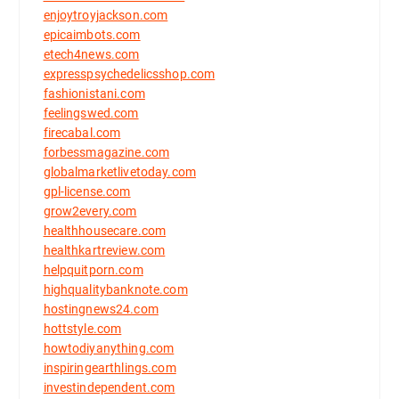
enjoytroyjackson.com
epicaimbots.com
etech4news.com
expresspsychedelicsshop.com
fashionistani.com
feelingswed.com
firecabal.com
forbessmagazine.com
globalmarketlivetoday.com
gpl-license.com
grow2every.com
healthhousecare.com
healthkartreview.com
helpquitporn.com
highqualitybanknote.com
hostingnews24.com
hottstyle.com
howtodiyanything.com
inspiringearthlings.com
investindependent.com