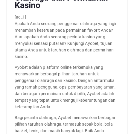
Kasino
[ad_1]
Apakah Anda seorang penggemar olahraga yang ingin
menambah keseruan pada permainan favorit Anda?
Atau apakah Anda seorang pecinta kasino yang
menyukai sensasi putaran? Kunjungi Ayobet, tujuan
utama Anda untuk taruhan olahraga dan permainan
kasino.
Ayobet adalah platform online terkemuka yang
menawarkan berbagai pilihan taruhan untuk
penggemar olahraga dan kasino. Dengan antarmuka
yang ramah pengguna, opsi pembayaran yang aman,
dan beragam permainan untuk dipilih, Ayobet adalah
tempat yang tepat untuk menguji keberuntungan dan
keterampilan Anda.
Bagi pecinta olahraga, Ayobet menawarkan berbagai
pilihan taruhan olahraga, termasuk sepak bola, bola
basket, tenis, dan masih banyak lagi. Baik Anda