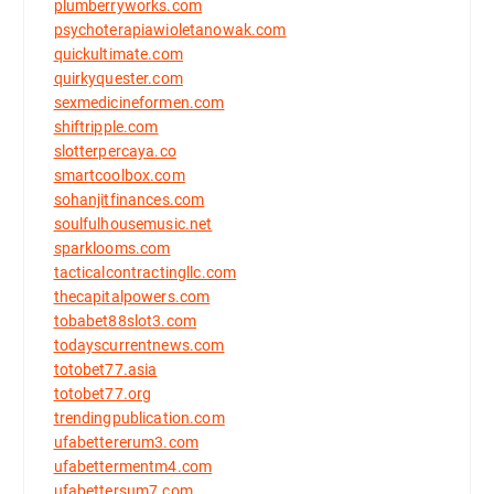
plumberryworks.com
psychoterapiawioletanowak.com
quickultimate.com
quirkyquester.com
sexmedicineformen.com
shiftripple.com
slotterpercaya.co
smartcoolbox.com
sohanjitfinances.com
soulfulhousemusic.net
sparklooms.com
tacticalcontractingllc.com
thecapitalpowers.com
tobabet88slot3.com
todayscurrentnews.com
totobet77.asia
totobet77.org
trendingpublication.com
ufabettererum3.com
ufabettermentm4.com
ufabettersum7.com