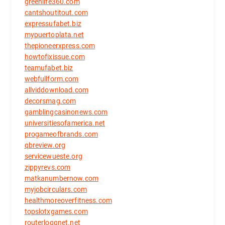
greenlife360.com
cantshoutitout.com
expressufabet.biz
mypuertoplata.net
thepioneerxpress.com
howtofixissue.com
teamufabet.biz
webfullform.com
allviddownload.com
decorsmag.com
gamblingcasinonews.com
universitiesofamerica.net
progameofbrands.com
qbreview.org
servicewueste.org
zippyrevs.com
matkanumbernow.com
myjobcirculars.com
healthmoreoverfitness.com
topslotxgames.com
routerloggnet.net