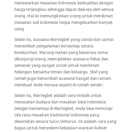
menawarkan masakan Indonesia berkualitas dengan
harga terjangkau sehingga dapat diakses oleh semua
orang. Hal ini memungkinkan orang untuk menikmati
masakan asli Indonesia tanpa mengeluarkan banyak
uang.
Selain itu, suasana Wartegbet yang santai dan santai
menambah pengalaman bersantap secara
keseluruhan. Warung makan yang biasanya ramai
dikunjungi orang, menciptakan suasana hidup dan
semarak yang sangat cocok untuk menikmati
hidangan bersama teman dan keluarga. Staf yang
ramah juga menambah suasana hangat dan ramah,
membuat Anda merasa seperti di rumah sendiri.
Selain itu, Wartegbet adalah cara terbaik untuk
merasakan budaya dan masakan lokal Indonesia.
Dengan bersantap di Wartegbet, Anda bisa mencicipi
cita rasa masakan tradisional Indonesia yang
diwariskan secara turun temurun. Ini adalah cara yang
bagus untuk menyelami kekayaan warisan kuliner