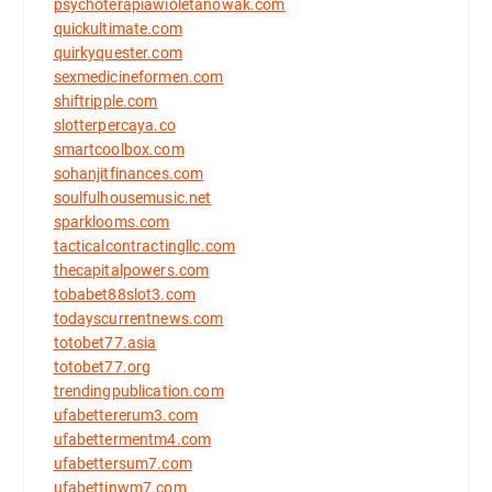
psychoterapiawioletanowak.com
quickultimate.com
quirkyquester.com
sexmedicineformen.com
shiftripple.com
slotterpercaya.co
smartcoolbox.com
sohanjitfinances.com
soulfulhousemusic.net
sparklooms.com
tacticalcontractingllc.com
thecapitalpowers.com
tobabet88slot3.com
todayscurrentnews.com
totobet77.asia
totobet77.org
trendingpublication.com
ufabettererum3.com
ufabettermentm4.com
ufabettersum7.com
ufabettinwm7.com