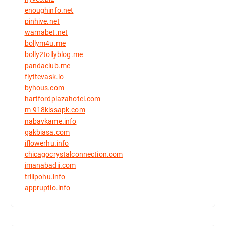
enoughinfo.net
pinhive.net
warnabet.net
bollym4u.me
bolly2tollyblog.me
pandaclub.me
flyttevask.io
byhous.com
hartfordplazahotel.com
m-918kissapk.com
nabavkame.info
gakbiasa.com
iflowerhu.info
chicagocrystalconnection.com
imanabadii.com
trilipohu.info
appruptio.info