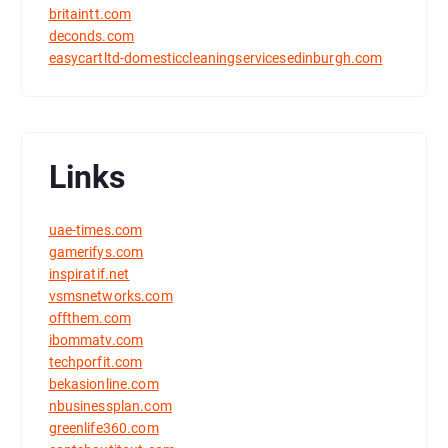
britaintt.com
deconds.com
easycartltd-domesticcleaningservicesedinburgh.com
Links
uae-times.com
gamerifys.com
inspiratif.net
vsmsnetworks.com
offthem.com
ibommatv.com
techporfit.com
bekasionline.com
nbusinessplan.com
greenlife360.com