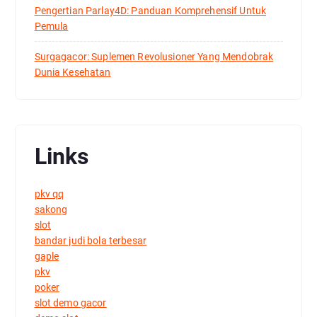
Pengertian Parlay4D: Panduan Komprehensif Untuk
Pemula
Surgagacor: Suplemen Revolusioner Yang Mendobrak
Dunia Kesehatan
Links
pkv qq
sakong
slot
bandar judi bola terbesar
gaple
pkv
poker
slot demo gacor