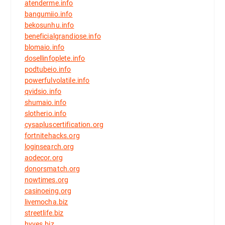
atenderme.info
bangumiio.info
bekosunhu.info
beneficialgrandiose.info
blomaio.info
dosellinfoplete.info
podtubeio.info
powerfulvolatile.info
qvidsio.info
shumaio.info
slotherio.info
cysapluscertification.org
fortnitehacks.org
loginsearch.org
aodecor.org
donorsmatch.org
nowtimes.org
casinoeing.org
livemocha.biz
streetlife.biz
hyves.biz