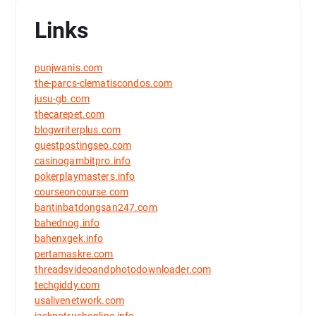
Links
punjwanis.com
the-parcs-clematiscondos.com
jusu-gb.com
thecarepet.com
blogwriterplus.com
guestpostingseo.com
casinogambitpro.info
pokerplaymasters.info
courseoncourse.com
bantinbatdongsan247.com
bahednog.info
bahenxgek.info
pertamaskre.com
threadsvideoandphotodownloader.com
techgiddy.com
usalivenetwork.com