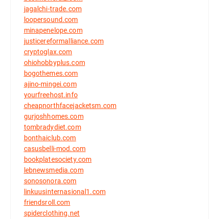
jagalchi-trade.com
loopersound.com
minapenelope.com
justicereformalliance.com
cryptoglax.com
ohiohobbyplus.com
bogothemes.com
ajino-mingei.com
yourfreehost.info
cheapnorthfacejacketsm.com
gurjoshhomes.com
tombradydiet.com
bonthaiclub.com
casusbelli-mod.com
bookplatesociety.com
lebnewsmedia.com
sonosonora.com
linkuusinternasional1.com
friendsroll.com
spiderclothing.net