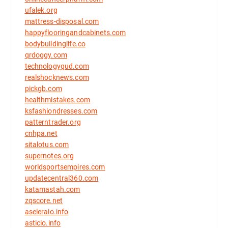
ufalek.org
mattress-disposal.com
happyflooringandcabinets.com
bodybuildinglife.co
qrdoggy.com
technologygud.com
realshocknews.com
pickgb.com
healthmistakes.com
ksfashiondresses.com
patterntrader.org
cnhpa.net
sitalotus.com
supernotes.org
worldsportsempires.com
updatecentral360.com
katamastah.com
zqscore.net
aseleraio.info
asticio.info