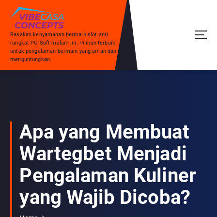
S
k
i
Rasakan kenyamanan bermain slot anti
p
rungkat PG Soft malam ini. Pilihan terbaik
t
untuk pengalaman bermain yang aman dan
o
menguntungkan.
c
o
n
t
e
n
Apa yang Membuat
t
Wartegbet Menjadi
Pengalaman Kuliner
yang Wajib Dicoba?