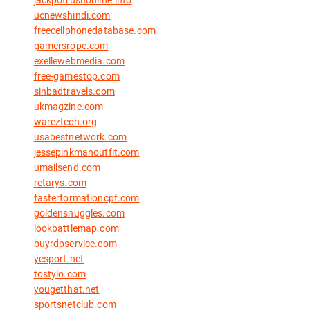
jackpotrushonline.info
ucnewshindi.com
freecellphonedatabase.com
gamersrope.com
exellewebmedia.com
free-gamestop.com
sinbadtravels.com
ukmagzine.com
wareztech.org
usabestnetwork.com
jessepinkmanoutfit.com
umailsend.com
retarys.com
fasterformationcpf.com
goldensnuggles.com
lookbattlemap.com
buyrdpservice.com
yesport.net
tostylo.com
yougetthat.net
sportsnetclub.com