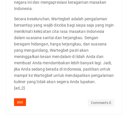
negara ini dan mengapresiasi keragaman masakan
Indonesia.
Secara keseluruhan, Wartegbet adalah pengalaman
bersantap yang wajib dicoba bagi siapa saja yang ingin
menikmati kelezatan cita rasa masakan Indonesia
dalam suasana santai dan terjangkau. Dengan
beragam hidangan, harga terjangkau, dan suasana
yang mengundang, Wartegbet pasti akan
meninggalkan kesan mendalam di lidah Anda dan
membuat Anda mendambakan lebih banyak lagi. Jadi,
jika Anda sedang berada di Indonesia, pastikan untuk
mampir ke Wartegbet untuk mendapatkan pengalaman
kuliner yang tidak akan segera Anda lupakan.
[ad_2]
slot
Comments 0