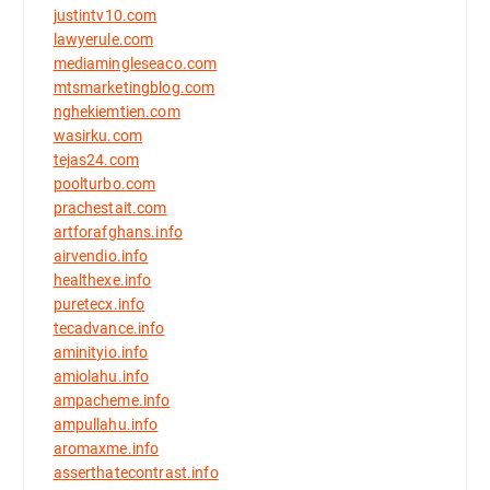
justintv10.com
lawyerule.com
mediamingleseaco.com
mtsmarketingblog.com
nghekiemtien.com
wasirku.com
tejas24.com
poolturbo.com
prachestait.com
artforafghans.info
airvendio.info
healthexe.info
puretecx.info
tecadvance.info
aminityio.info
amiolahu.info
ampacheme.info
ampullahu.info
aromaxme.info
asserthatecontrast.info