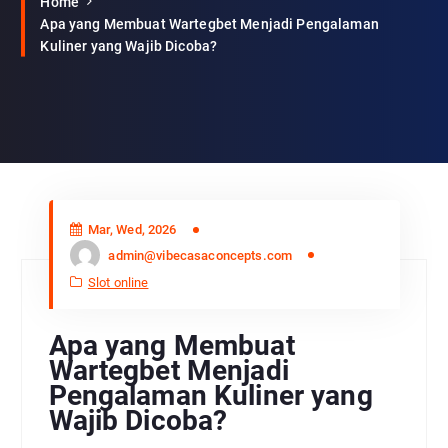
Home
Apa yang Membuat Wartegbet Menjadi Pengalaman
Kuliner yang Wajib Dicoba?
Mar, Wed, 2026
admin@vibecasaconcepts.com
Slot online
Apa yang Membuat
Wartegbet Menjadi
Pengalaman Kuliner yang
Wajib Dicoba?