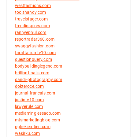
westfashions.com
toolshandy.com
travelstager.com
trendinspires.com
rannyephul.com
reportradar360.com
swaggyfashion.com
taraftariumtv10.com
questionquery.com
bodybuildinglegend.com
brilliant-nails.com
dandr-photography.com
dokteroce.com
journal-francais.com
justintv10.com
lawyerule.com
mediamingleseaco.com
mtsmarketingblog.com
nghekiemtien.com
wasirku.com