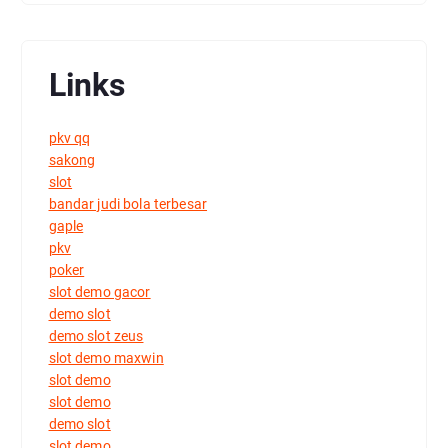
Links
pkv qq
sakong
slot
bandar judi bola terbesar
gaple
pkv
poker
slot demo gacor
demo slot
demo slot zeus
slot demo maxwin
slot demo
slot demo
demo slot
slot demo