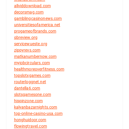
allviddownload.com
decorsmag.com
gamblingcasinonews.com
universitiesofamerica.net
progameofbrands.com
qbreview.org
servicewueste.org
zippyrevs.com
matkanumbernow.com
myjobcirculars.com
healthmoreoverfitness.com
topslotxgames.com
routerloggnet.net
dantella6.com
slotsgamesone.com
hispinzone.com
kalyanbazarnights.com
top-online-casino-usa.com
honghuidoor.com
flowingtravel.com