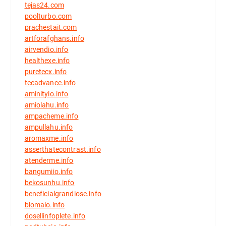
tejas24.com
poolturbo.com
prachestait.com
artforafghans.info
airvendio.info
healthexe.info
puretecx.info
tecadvance.info
aminityio.info
amiolahu.info
ampacheme.info
ampullahu.info
aromaxme.info
asserthatecontrast.info
atenderme.info
bangumiio.info
bekosunhu.info
beneficialgrandiose.info
blomaio.info
dosellinfoplete.info