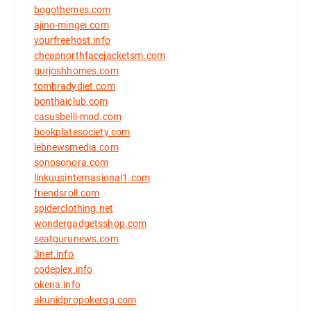
bogothemes.com
ajino-mingei.com
yourfreehost.info
cheapnorthfacejacketsm.com
gurjoshhomes.com
tombradydiet.com
bonthaiclub.com
casusbelli-mod.com
bookplatesociety.com
lebnewsmedia.com
sonosonora.com
linkuusinternasional1.com
friendsroll.com
spiderclothing.net
wondergadgetsshop.com
seatgurunews.com
3net.info
codeplex.info
okena.info
akunidpropokerqq.com