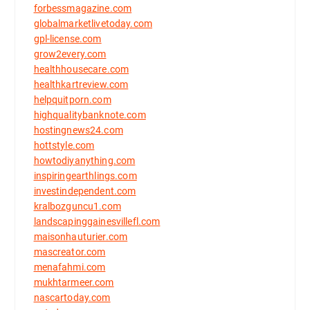
forbessmagazine.com
globalmarketlivetoday.com
gpl-license.com
grow2every.com
healthhousecare.com
healthkartreview.com
helpquitporn.com
highqualitybanknote.com
hostingnews24.com
hottstyle.com
howtodiyanything.com
inspiringearthlings.com
investindependent.com
kralbozguncu1.com
landscapinggainesvillefl.com
maisonhauturier.com
mascreator.com
menafahmi.com
mukhtarmeer.com
nascartoday.com