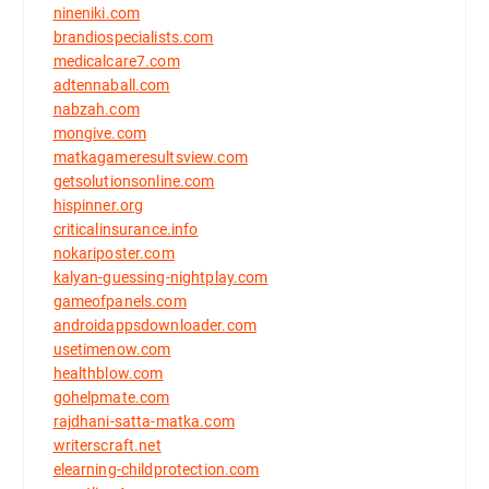
nineniki.com
brandiospecialists.com
medicalcare7.com
adtennaball.com
nabzah.com
mongive.com
matkagameresultsview.com
getsolutionsonline.com
hispinner.org
criticalinsurance.info
nokariposter.com
kalyan-guessing-nightplay.com
gameofpanels.com
androidappsdownloader.com
usetimenow.com
healthblow.com
gohelpmate.com
rajdhani-satta-matka.com
writerscraft.net
elearning-childprotection.com