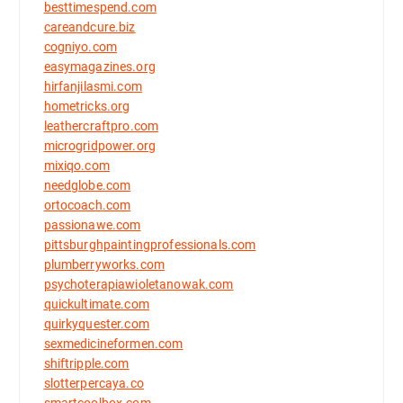
besttimespend.com
careandcure.biz
cogniyo.com
easymagazines.org
hirfanjilasmi.com
hometricks.org
leathercraftpro.com
microgridpower.org
mixiqo.com
needglobe.com
ortocoach.com
passionawe.com
pittsburghpaintingprofessionals.com
plumberryworks.com
psychoterapiawioletanowak.com
quickultimate.com
quirkyquester.com
sexmedicineformen.com
shiftripple.com
slotterpercaya.co