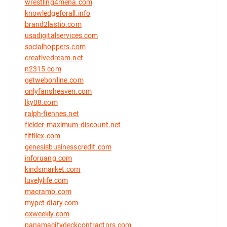
wrestling4mena.com
knowledgeforall.info
brand2lastio.com
usadigitalservices.com
socialhoppers.com
creativedream.net
n2315.com
getwebonline.com
onlyfansheaven.com
lky08.com
ralph-fiennes.net
fielder-maximum-discount.net
fitfllex.com
genesisbusinesscredit.com
inforuang.com
kindsmarket.com
luvelylife.com
macramb.com
mypet-diary.com
oxweekly.com
panamacitydeckcontractors.com