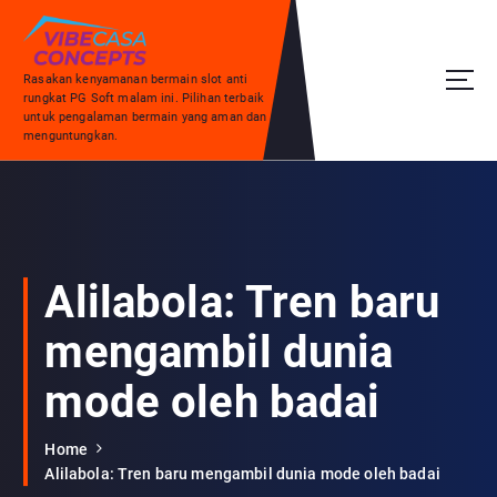
S
k
i
Rasakan kenyamanan bermain slot anti
p
rungkat PG Soft malam ini. Pilihan terbaik
t
untuk pengalaman bermain yang aman dan
o
menguntungkan.
c
o
n
t
e
n
Alilabola: Tren baru
t
mengambil dunia
mode oleh badai
Home
Alilabola: Tren baru mengambil dunia mode oleh badai