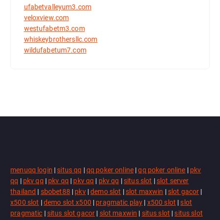
ufabetvalleyum3.com
veloxview.com
westufabetm3.com
whiskeybrothersllc.com
wildufabetum7.com
menuqq login
|
situs qq
|
qq poker online
|
qq poker online
|
pkv
qq
|
pkv qq
|
pkv qq
|
pkv qq
|
pkv qq
|
situs slot
|
slot server
thailand
|
sbobet88
|
pkv
|
demo slot
|
slot maxwin
|
slot gacor
|
x500 slot
|
demo slot x500
|
pragmatic play
|
x500 slot
|
slot
pragmatic
|
situs slot gacor
|
slot maxwin
|
situs slot
|
situs slot