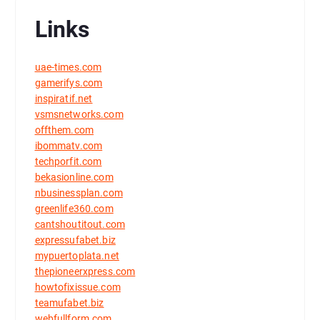
Links
uae-times.com
gamerifys.com
inspiratif.net
vsmsnetworks.com
offthem.com
ibommatv.com
techporfit.com
bekasionline.com
nbusinessplan.com
greenlife360.com
cantshoutitout.com
expressufabet.biz
mypuertoplata.net
thepioneerxpress.com
howtofixissue.com
teamufabet.biz
webfullform.com