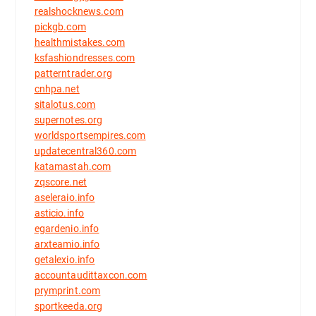
realshocknews.com
pickgb.com
healthmistakes.com
ksfashiondresses.com
patterntrader.org
cnhpa.net
sitalotus.com
supernotes.org
worldsportsempires.com
updatecentral360.com
katamastah.com
zqscore.net
aseleraio.info
asticio.info
egardenio.info
arxteamio.info
getalexio.info
accountaudittaxcon.com
prymprint.com
sportkeeda.org