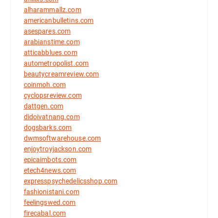
alharammallz.com
americanbulletins.com
asespares.com
arabianstime.com
atticabblues.com
autometropolist.com
beautycreamreview.com
coinmoh.com
cyclopsreview.com
dattgen.com
didoivatnang.com
dogsbarks.com
dwmsoftwarehouse.com
enjoytroyjackson.com
epicaimbots.com
etech4news.com
expresspsychedelicsshop.com
fashionistani.com
feelingswed.com
firecabal.com