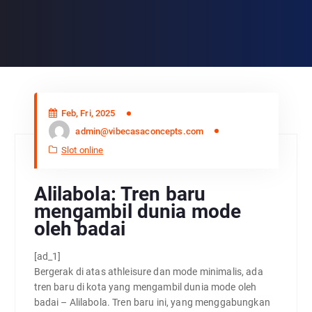
Feb, Fri, 2025
admin@vibecasaconcepts.com
Slot online
Alilabola: Tren baru
mengambil dunia mode
oleh badai
[ad_1]
Bergerak di atas athleisure dan mode minimalis, ada
tren baru di kota yang mengambil dunia mode oleh
badai – Alilabola. Tren baru ini, yang menggabungkan