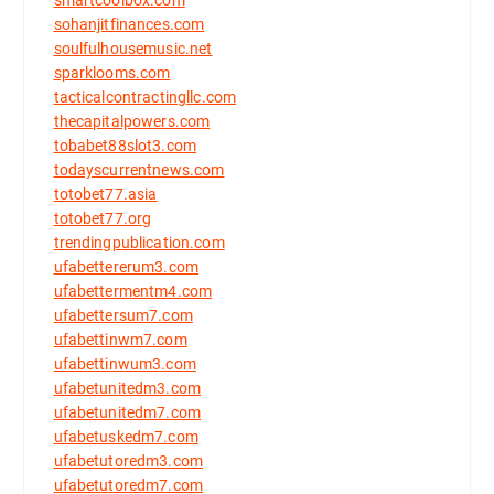
smartcoolbox.com
sohanjitfinances.com
soulfulhousemusic.net
sparklooms.com
tacticalcontractingllc.com
thecapitalpowers.com
tobabet88slot3.com
todayscurrentnews.com
totobet77.asia
totobet77.org
trendingpublication.com
ufabettererum3.com
ufabettermentm4.com
ufabettersum7.com
ufabettinwm7.com
ufabettinwum3.com
ufabetunitedm3.com
ufabetunitedm7.com
ufabetuskedm7.com
ufabetutoredm3.com
ufabetutoredm7.com