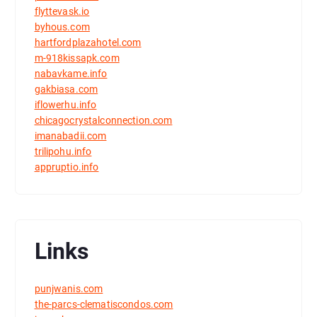
flyttevask.io
byhous.com
hartfordplazahotel.com
m-918kissapk.com
nabavkame.info
gakbiasa.com
iflowerhu.info
chicagocrystalconnection.com
imanabadii.com
trilipohu.info
appruptio.info
Links
punjwanis.com
the-parcs-clematiscondos.com