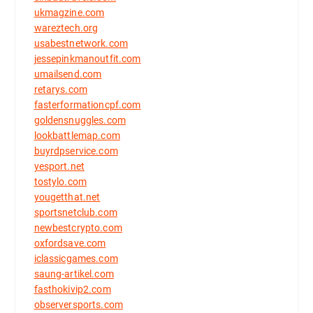
ukmagzine.com
wareztech.org
usabestnetwork.com
jessepinkmanoutfit.com
umailsend.com
retarys.com
fasterformationcpf.com
goldensnuggles.com
lookbattlemap.com
buyrdpservice.com
yesport.net
tostylo.com
yougetthat.net
sportsnetclub.com
newbestcrypto.com
oxfordsave.com
iclassicgames.com
saung-artikel.com
fasthokivip2.com
observersports.com