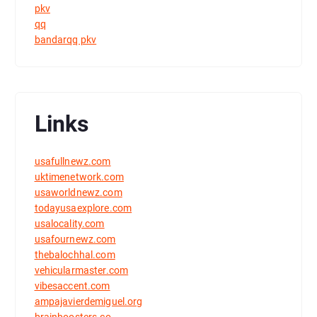
pkv
qq
bandarqq pkv
Links
usafullnewz.com
uktimenetwork.com
usaworldnewz.com
todayusaexplore.com
usalocality.com
usafournewz.com
thebalochhal.com
vehicularmaster.com
vibesaccent.com
ampajavierdemiguel.org