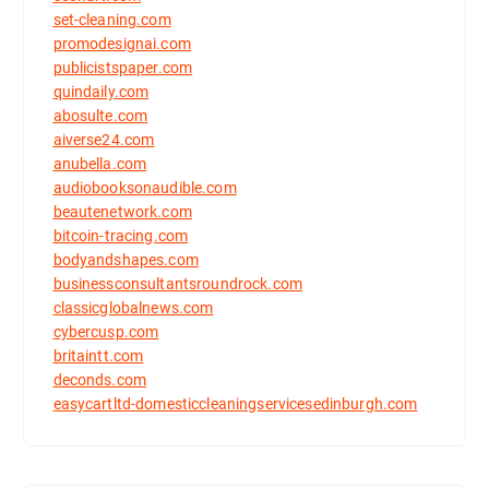
set-cleaning.com
promodesignai.com
publicistspaper.com
quindaily.com
abosulte.com
aiverse24.com
anubella.com
audiobooksonaudible.com
beautenetwork.com
bitcoin-tracing.com
bodyandshapes.com
businessconsultantsroundrock.com
classicglobalnews.com
cybercusp.com
britaintt.com
deconds.com
easycartltd-domesticcleaningservicesedinburgh.com