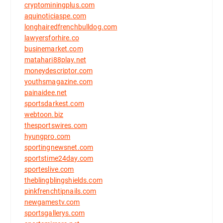
cryptominingplus.com
aquinoticiaspe.com
longhairedfrenchbulldog.com
lawyersforhire.co
businemarket.com
matahari88play.net
moneydescriptor.com
youthsmagazine.com
painaidee.net
sportsdarkest.com
webtoon.biz
thesportswires.com
hyungpro.com
sportingnewsnet.com
sportstime24day.com
sporteslive.com
theblingblingshields.com
pinkfrenchtipnails.com
newgamestv.com
sportsgallerys.com