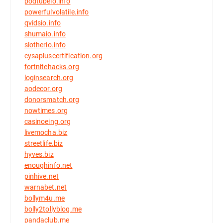
podtubeio.info
powerfulvolatile.info
qvidsio.info
shumaio.info
slotherio.info
cysapluscertification.org
fortnitehacks.org
loginsearch.org
aodecor.org
donorsmatch.org
nowtimes.org
casinoeing.org
livemocha.biz
streetlife.biz
hyves.biz
enoughinfo.net
pinhive.net
warnabet.net
bollym4u.me
bolly2tollyblog.me
pandaclub.me