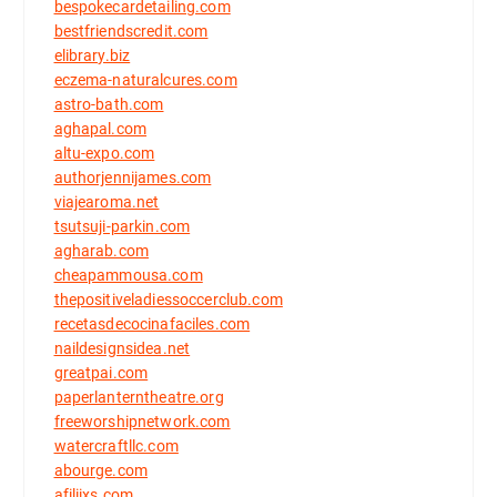
bespokecardetailing.com
bestfriendscredit.com
elibrary.biz
eczema-naturalcures.com
astro-bath.com
aghapal.com
altu-expo.com
authorjennijames.com
viajearoma.net
tsutsuji-parkin.com
agharab.com
cheapammousa.com
thepositiveladiessoccerclub.com
recetasdecocinafaciles.com
naildesignsidea.net
greatpai.com
paperlanterntheatre.org
freeworshipnetwork.com
watercraftllc.com
abourge.com
afiliixs.com