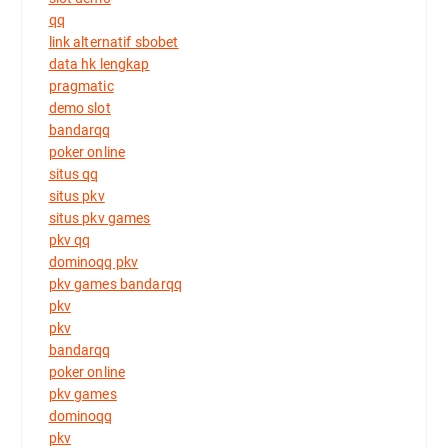
qq
link alternatif sbobet
data hk lengkap
pragmatic
demo slot
bandarqq
poker online
situs qq
situs pkv
situs pkv games
pkv qq
dominoqq pkv
pkv games bandarqq
pkv
pkv
bandarqq
poker online
pkv games
dominoqq
pkv