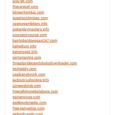
jusu-gb.com
thecarepet.com
blogwriterplus.com
guestpostingseo.com
casinogambitpro.info
pokerplaymasters.info
courseoncourse.com
bantinbatdongsan247.com
bahednog.info
bahenxgek.info
pertamaskre.com
threadsvideoandphotodownloader.com
techgiddy.com
usalivenetwork.com
jackpotrushonline.info
ucnewshindi.com
freecellphonedatabase.com
gamersrope.com
exellewebmedia.com
free-gamestop.com
sinbadtravels.com