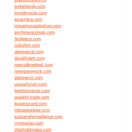
brainboosters.co
amberlately.com
joycebriscoe.com
aicarmina.com
mypartysupplystore.com
annforwisconsin.com
findjaipur.com
cultofjim.com
glimmerick.com
davidfollett.com
newcollegebeat.com
reverbnewyork.com
skinmerch.com
usvisaforum.com
bestmovierulz.com
jagalchi-trade.com
loopersound.com
minapenelope.com
justicereformalliance.com
cryptoglax.com
ohiohobbyplus.com