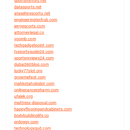
sportsmirrors.net
datasports.net
atasehirescortu.net
engineeringtechub.com
jerryescorts.com
attorneylegal.co
voomb.com
techgadgetpoint.com
tvsportsguide24.com
sportsreviews24.com
dubai360blog.com
lucky77slot.org
growmefast.com
mahkotahokislot.com
onlinecancerpharm.com
ufalek.org
mattress-disposal.com
happyflooringandcabinets.com
bodybuildinglife.co
qrdoggy.com
technologygud.com