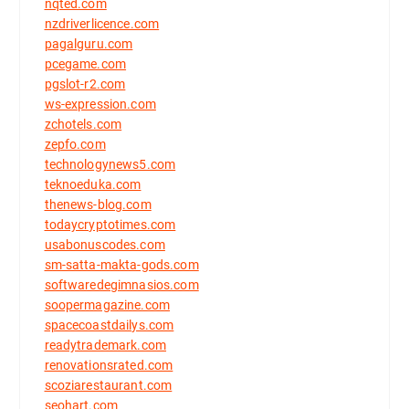
nqted.com
nzdriverlicence.com
pagalguru.com
pcegame.com
pgslot-r2.com
ws-expression.com
zchotels.com
zepfo.com
technologynews5.com
teknoeduka.com
thenews-blog.com
todaycryptotimes.com
usabonuscodes.com
sm-satta-makta-gods.com
softwaredegimnasios.com
soopermagazine.com
spacecoastdailys.com
readytrademark.com
renovationsrated.com
scoziarestaurant.com
seohart.com